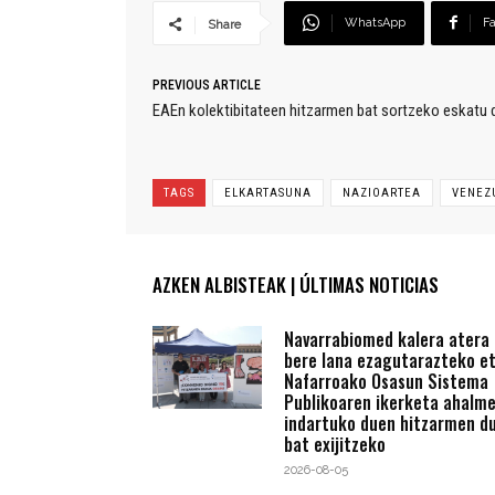
WhatsApp
F
Share
PREVIOUS ARTICLE
EAEn kolektibitateen hitzarmen bat sortzeko eskatu 
TAGS
ELKARTASUNA
NAZIOARTEA
VENEZ
AZKEN ALBISTEAK | ÚLTIMAS NOTICIAS
Navarrabiomed kalera atera
bere lana ezagutarazteko e
Nafarroako Osasun Sistema
Publikoaren ikerketa ahalm
indartuko duen hitzarmen du
bat exijitzeko
2026-08-05