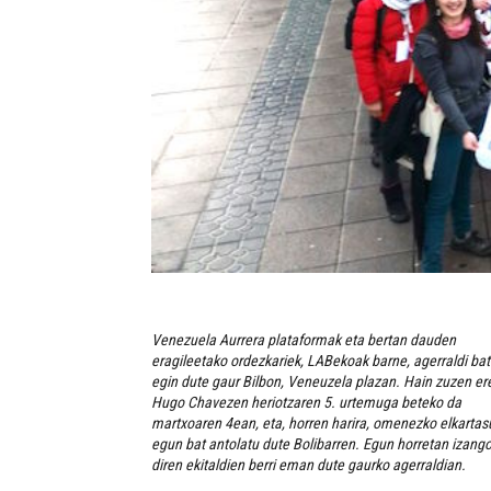
Venezuela Aurrera plataformak eta bertan dauden
eragileetako ordezkariek, LABekoak barne, agerraldi bat
egin dute gaur Bilbon, Veneuzela plazan. Hain zuzen er
Hugo Chavezen heriotzaren 5. urtemuga beteko da
martxoaren 4ean, eta, horren harira, omenezko elkartas
egun bat antolatu dute Bolibarren. Egun horretan izang
diren ekitaldien berri eman dute gaurko agerraldian.