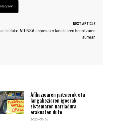
Telegram
NEXT ARTICLE
oan hildako ATUNSA enpresako langilearen heriotzaren
aurrean
Afiliazioaren jaitsierak eta
langabeziaren igoerak
sistemaren narriadura
erakusten dute
2026-08-04