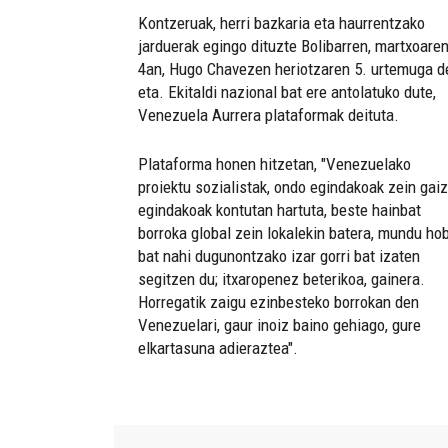
Kontzeruak, herri bazkaria eta haurrentzako
jarduerak egingo dituzte Bolibarren, martxoare
4an, Hugo Chavezen heriotzaren 5. urtemuga d
eta. Ekitaldi nazional bat ere antolatuko dute,
Venezuela Aurrera plataformak deituta.
Plataforma honen hitzetan, "Venezuelako
proiektu sozialistak, ondo egindakoak zein gaiz
egindakoak kontutan hartuta, beste hainbat
borroka global zein lokalekin batera, mundu ho
bat nahi dugunontzako izar gorri bat izaten
segitzen du; itxaropenez beterikoa, gainera.
Horregatik zaigu ezinbesteko borrokan den
Venezuelari, gaur inoiz baino gehiago, gure
elkartasuna adieraztea".