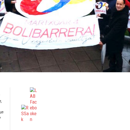
e,
un
o