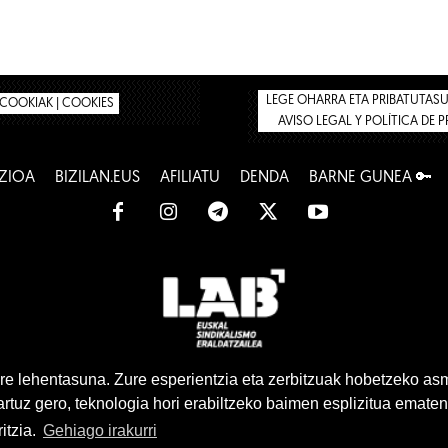
LEGE OHARRA ETA PRIBATUTASUN
COOKIAK | COOKIES
AVISO LEGAL Y POLÍTICA DE 
ZIOA
BIZILAN.EUS
AFILIATU
DENDA
BARNE GUNEA 🔑
www.lab.eus
e lehentasuna. Zure esperientzia eta zerbitzuak hobetzeko as
tuz gero, teknologia hori erabiltzeko baimen esplizitua ematen
Euskara
Gaztelera
itzia.
Gehiago irakurri