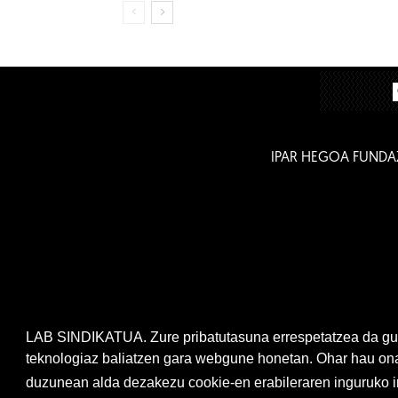
IPAR HEGOA FUNDA
LAB SINDIKATUA. Zure pribatutasuna errespetatzea da gur
teknologiaz baliatzen gara webgune honetan. Ohar hau onar
duzunean alda dezakezu cookie-en erabileraren inguruko ir