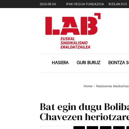
2026-08-06
IPAR HEGOA FUNDAZIOA
BIZILAN.EUS
HASIERA
GURI BURUZ
EKINTZA 
Home
Nazioartea Idazkaritza
Bat egin dugu Bolib
Chavezen heriotzare