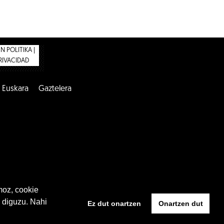
 POLITIKA |
PRIVACIDAD
Euskara
Gaztelera
moz, cookie
 diguzu. Nahi
Ez dut onartzen
Onartzen dut