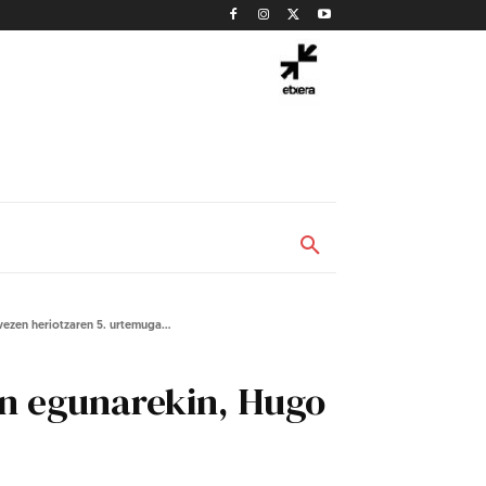
ezen heriotzaren 5. urtemuga...
un egunarekin, Hugo