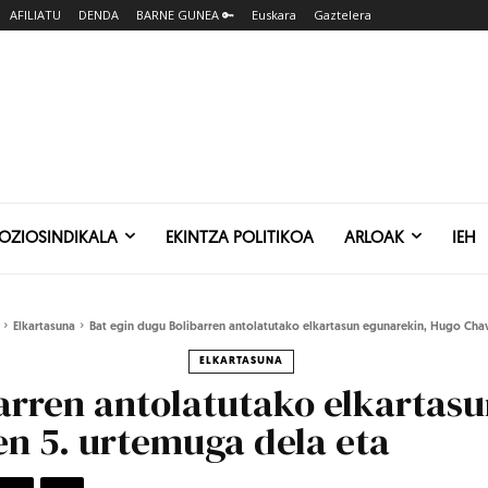
AFILIATU
DENDA
BARNE GUNEA 🔑
Euskara
Gaztelera
SOZIOSINDIKALA
EKINTZA POLITIKOA
ARLOAK
IEH
Elkartasuna
Bat egin dugu Bolibarren antolatutako elkartasun egunarekin, Hugo Chav
ELKARTASUNA
arren antolatutako elkartas
n 5. urtemuga dela eta