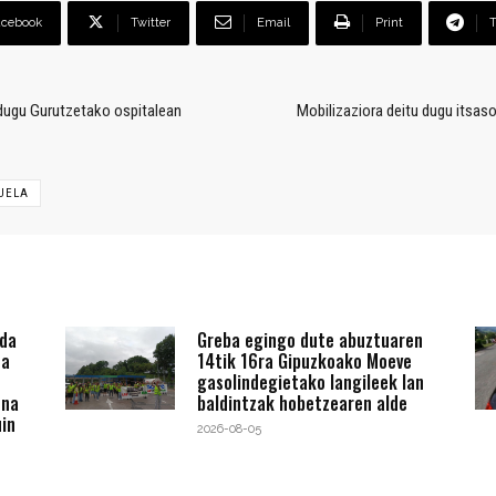
acebook
Twitter
Email
Print
dugu Gurutzetako ospitalean
Mobilizaziora deitu dugu itsas
UELA
 da
Greba egingo dute abuztuaren
ta
14tik 16ra Gipuzkoako Moeve
gasolindegietako langileek lan
ena
baldintzak hobetzearen alde
in
2026-08-05