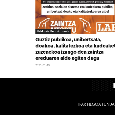
Heldu eta Pentsiodunak
Guztiz publikoa, unibertsala,
doakoa, kalitatezkoa eta kudeake
zuzenekoa izango den zaintza
ereduaren alde egiten dugu
2021-01-19
IPAR HEGOA FUNDA