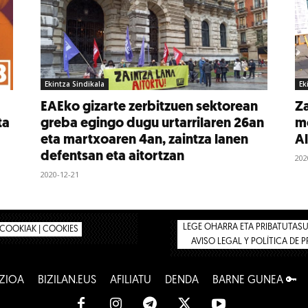
Ekintza Sindikala
Ek
EAEko gizarte zerbitzuen sektorean
Za
ta
greba egingo dugu urtarrilaren 26an
mo
eta martxoaren 4an, zaintza lanen
A
defentsan eta aitortzan
202
2020-12-21
LEGE OHARRA ETA PRIBATUTASUN
COOKIAK | COOKIES
AVISO LEGAL Y POLÍTICA DE 
ZIOA
BIZILAN.EUS
AFILIATU
DENDA
BARNE GUNEA 🔑