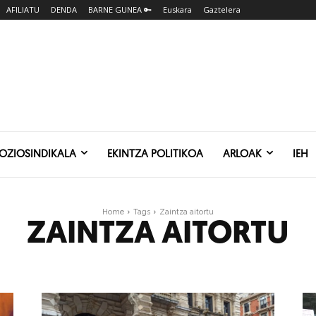
AFILIATU
DENDA
BARNE GUNEA 🔑
Euskara
Gaztelera
SOZIOSINDIKALA
EKINTZA POLITIKOA
ARLOAK
IEH
Home
Tags
Zaintza aitortu
ZAINTZA AITORTU