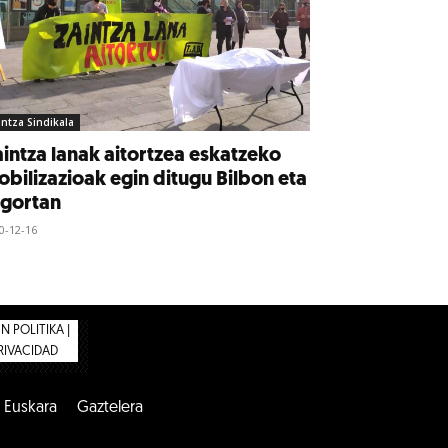
intza Sindikala
intza lanak aitortzea eskatzeko
bilizazioak egin ditugu Bilbon eta
lgortan
0-12-16
 POLITIKA |
PRIVACIDAD
Euskara
Gaztelera