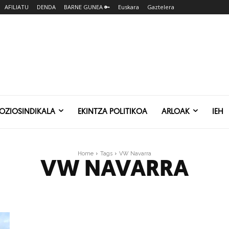
AFILIATU
DENDA
BARNE GUNEA 🔑
Euskara
Gaztelera
SOZIOSINDIKALA
EKINTZA POLITIKOA
ARLOAK
IEH
Home
Tags
VW Navarra
VW NAVARRA