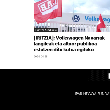
Ekintza Sindikala
[IRITZIA]: Volkswagen Navarrak
langileak eta altxor publikoa
estutzen ditu kutxa egiteko
2026-04-28
IPAR HEGOA FUNDA