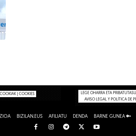
LEGE OHARRA ETA PRIBATUTASUN
COOKIAK | COOKIES
AVISO LEGAL Y POLÍTICA DE 
ZIOA
BIZILAN.EUS
AFILIATU
DENDA
BARNE GUNEA 🔑