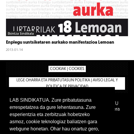
Ekintza Sindikala
Enplegu suntsiketaren aurkako manifestazioa Lemoan
2013-01-14
COOKIAK | COOKIES
LEGE OHARRA ETA PRIBATUTASUN POLITIKA | AVISO LEGAL Y
POLÍTICA DE PRIVACIDAD
LAB SINDIKATUA. Zure pribatutasuna
IPAR HEGOA FUNDAZIOA
BIZILAN.EUS
AFILIATU
errespetatzea da gure lehentasuna. Zure
DENDA
BARNE GUNEA 🔑
Euskara
Gaztelera
esperientzia eta zerbitzuak hobetzeko
asmoz, cookie teknologiaz baliatzen gara
webgune honetan. Ohar hau onartuz gero,