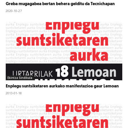
Greba mugagabea bertan behera gelditu da Tecnichapan
2020-10-27
Ekintza Sindikala
Enplegu suntsiketaren aurkako manifestazioa gaur Lemoan
2013-01-18