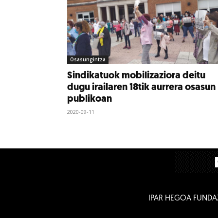
Osasungintza
Sindikatuok mobilizaziora deitu
dugu irailaren 18tik aurrera osasun
publikoan
2020-09-11
IPAR HEGOA FUNDA