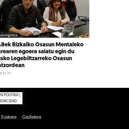
asungintza
ABek Bizkaiko Osasun Mentaleko
rearen egoera salatu egin du
sko Legebiltzarreko Osasun
atzordean
4-11-17
 POLITIKA |
PRIVACIDAD
Euskara
Gaztelera