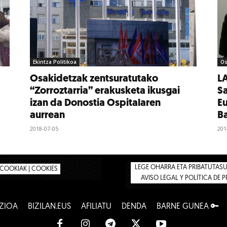
Ekintza Politikoa
Os
Osakidetzak zentsuratutako
L
“Zorroztarria” erakusketa ikusgai
Sa
izan da Donostia Ospitalaren
Eu
aurrean
B
2018-07-05
201
LEGE OHARRA ETA PRIBATUTASUN
COOKIAK | COOKIES
AVISO LEGAL Y POLÍTICA DE 
ZIOA
BIZILAN.EUS
AFILIATU
DENDA
BARNE GUNEA 🔑