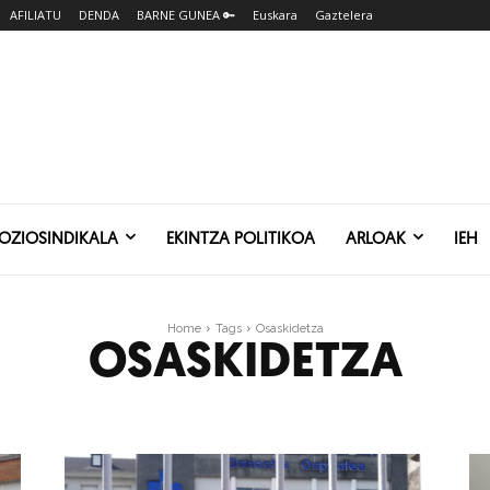
AFILIATU
DENDA
BARNE GUNEA 🔑
Euskara
Gaztelera
SOZIOSINDIKALA
EKINTZA POLITIKOA
ARLOAK
IEH
Home
Tags
Osaskidetza
OSASKIDETZA