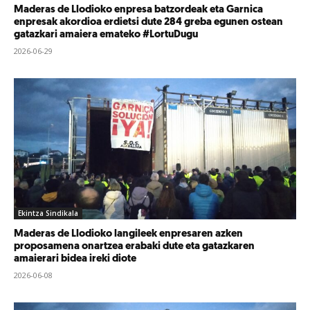
Maderas de Llodioko enpresa batzordeak eta Garnica
enpresak akordioa erdietsi dute 284 greba egunen ostean
gatazkari amaiera emateko #LortuDugu
2026-06-29
Ekintza Sindikala
Maderas de Llodioko langileek enpresaren azken
proposamena onartzea erabaki dute eta gatazkaren
amaierari bidea ireki diote
2026-06-08