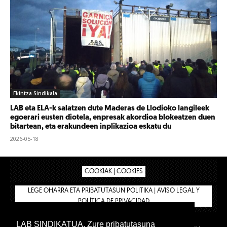
Ekintza Sindikala
LAB eta ELA-k salatzen dute Maderas de Llodioko langileek
egoerari eusten diotela, enpresak akordioa blokeatzen duen
bitartean, eta erakundeen inplikazioa eskatu du
2026-05-18
COOKIAK | COOKIES
LEGE OHARRA ETA PRIBATUTASUN POLITIKA | AVISO LEGAL Y
POLÍTICA DE PRIVACIDAD
LAB SINDIKATUA. Zure pribatutasuna