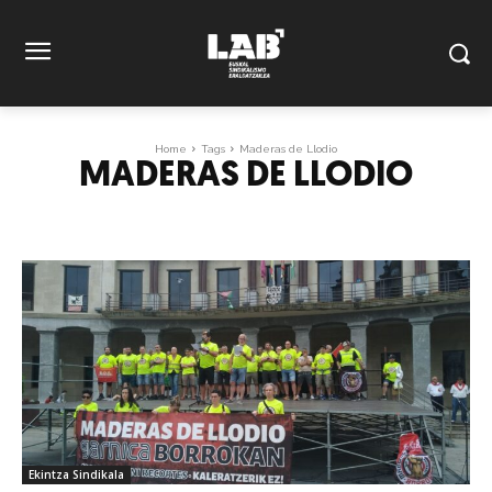
Home
Tags
Maderas de Llodio
MADERAS DE LLODIO
Ekintza Sindikala