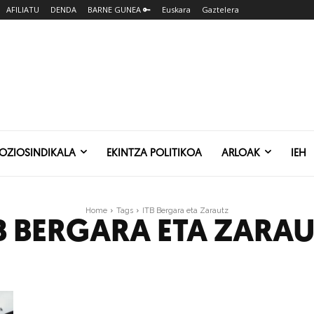
AFILIATU
DENDA
BARNE GUNEA 🔑
Euskara
Gaztelera
SOZIOSINDIKALA
EKINTZA POLITIKOA
ARLOAK
IEH
Home
Tags
ITB Bergara eta Zarautz
B BERGARA ETA ZARA