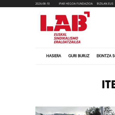
2026-08-10
IPAR HEGOA FUNDAZIOA
BIZILAN.EUS
HASIERA
GURI BURUZ
EKINTZA 
IT