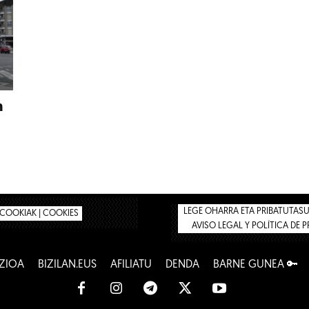
n
LEGE OHARRA ETA PRIBATUTASUN
COOKIAK | COOKIES
AVISO LEGAL Y POLÍTICA DE 
ZIOA
BIZILAN.EUS
AFILIATU
DENDA
BARNE GUNEA 🔑