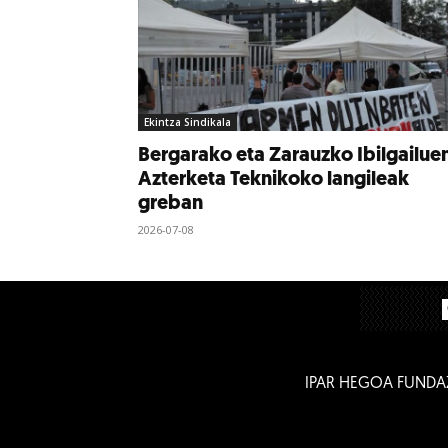
Ekintza Sindikala
Bergarako eta Zarauzko Ibilgailue
Azterketa Teknikoko langileak
greban
2026-07-08
IPAR HEGOA FUNDA