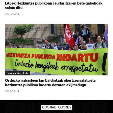
LABek Hezkuntza publikoan Jaurlaritzaren bete gabekoak
salatu ditu
2025-07-14
Ekintza Sindikala
Ordezko irakasleen lan baldintzak okertzea salatu eta
hezkuntza publikoa indartu dezaten exijitu dugu
2024-09-11
COOKIAK | COOKIES