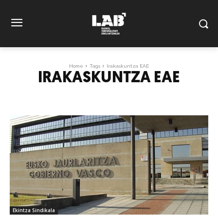
Home
Tags
Irakaskuntza EAE
IRAKASKUNTZA EAE
Ekintza Sindikala