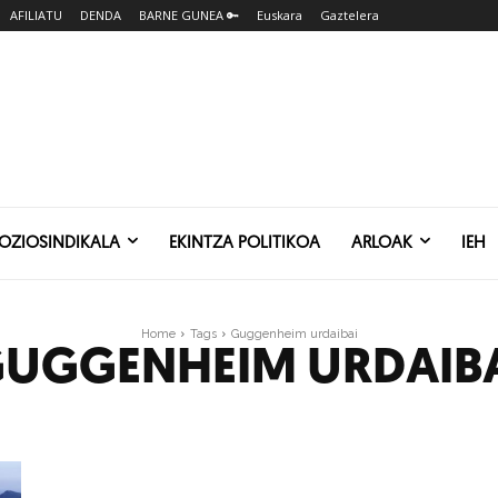
AFILIATU
DENDA
BARNE GUNEA 🔑
Euskara
Gaztelera
SOZIOSINDIKALA
EKINTZA POLITIKOA
ARLOAK
IEH
Home
Tags
Guggenheim urdaibai
UGGENHEIM URDAIB