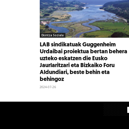
Ekintza Soziala
LAB sindikatuak Guggenheim
Urdaibai proiektua bertan behera
uzteko eskatzen die Eusko
Jaurlaritzari eta Bizkaiko Foru
Aldundiari, beste behin eta
behingoz
2024-07-26