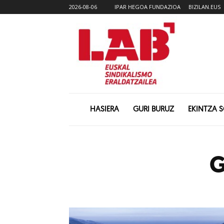
2026-08-06
IPAR HEGOA FUNDAZIOA
BIZILAN.EUS
HASIERA
GURI BURUZ
EKINTZA 
G