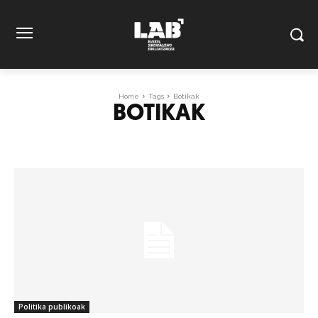
Home
Tags
Botikak
BOTIKAK
Politika publikoak