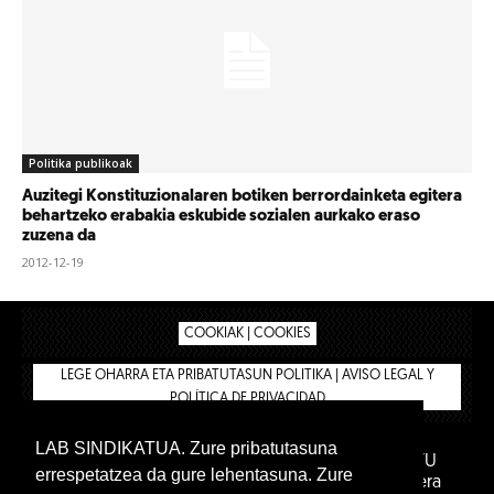
Politika publikoak
Auzitegi Konstituzionalaren botiken berrordainketa egitera
behartzeko erabakia eskubide sozialen aurkako eraso
zuzena da
2012-12-19
COOKIAK | COOKIES
LEGE OHARRA ETA PRIBATUTASUN POLITIKA | AVISO LEGAL Y
POLÍTICA DE PRIVACIDAD
LAB SINDIKATUA. Zure pribatutasuna
IPAR HEGOA FUNDAZIOA
BIZILAN.EUS
AFILIATU
errespetatzea da gure lehentasuna. Zure
DENDA
BARNE GUNEA 🔑
Euskara
Gaztelera