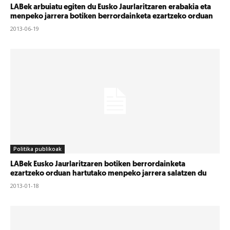
LABek arbuiatu egiten du Eusko Jaurlaritzaren erabakia eta
menpeko jarrera botiken berrordainketa ezartzeko orduan
2013-06-19
Politika publikoak
LABek Eusko Jaurlaritzaren botiken berrordainketa
ezartzeko orduan hartutako menpeko jarrera salatzen du
2013-01-18