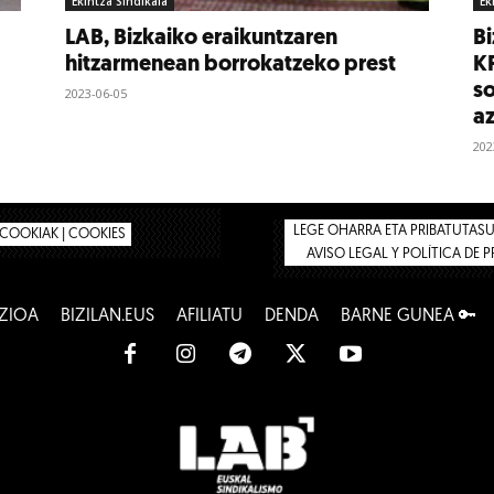
Ekintza Sindikala
Ek
LAB, Bizkaiko eraikuntzaren
Bi
hitzarmenean borrokatzeko prest
KP
so
2023-06-05
a
202
LEGE OHARRA ETA PRIBATUTASUN
COOKIAK | COOKIES
AVISO LEGAL Y POLÍTICA DE 
ZIOA
BIZILAN.EUS
AFILIATU
DENDA
BARNE GUNEA 🔑