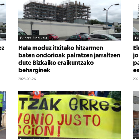
Ekintza Sindikala
Ek
ez
Hala moduz itxitako hitzarmen
Ek
baten ondorioak pairatzen jarraitzen
jo
dute Bizkaiko eraikuntzako
pa
beharginek
es
2023-09-26
202