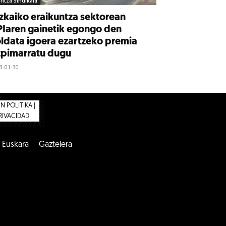
intza Sindikala
zkaiko eraikuntza sektorean
Iaren gainetik egongo den
ldata igoera ezartzeko premia
zpimarratu dugu
3-01-30
 POLITIKA |
PRIVACIDAD
Euskara
Gaztelera