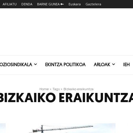
AFILIATU
DENDA
BARNE GUNEA 🔑
Euskara
Gaztelera
SOZIOSINDIKALA
EKINTZA POLITIKOA
ARLOAK
IEH
Home
Tags
Bizkaiko eraikuntza
BIZKAIKO ERAIKUNTZ