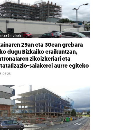
intza Sindikala
ainaren 29an eta 30ean grebara
ko dugu Bizkaiko eraikuntzan,
tronalaren zikoizkeriari eta
tatalizazio-saiakerei aurre egiteko
3-06-28