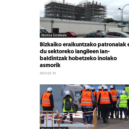
Ekintza Sindikala
Bizkaiko eraikuntzako patronalak 
du sektoreko langileen lan-
baldintzak hobetzeko inolako
asmorik
2025-02-10