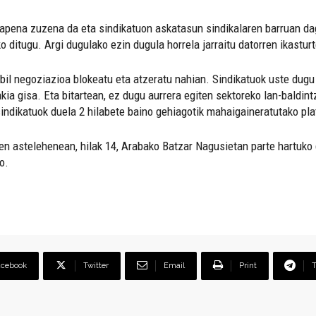
pena zuzena da eta sindikatuon askatasun sindikalaren barruan dag
o ditugu. Argi dugulako ezin dugula horrela jarraitu datorren ikastur
dabil negoziazioa blokeatu eta atzeratu nahian. Sindikatuok uste du
kia gisa. Eta bitartean, ez dugu aurrera egiten sektoreko lan-baldin
indikatuok duela 2 hilabete baino gehiagotik mahaigaineratutako pl
rren astelehenean, hilak 14, Arabako Batzar Nagusietan parte hartuko
o.
acebook
Twitter
Email
Print