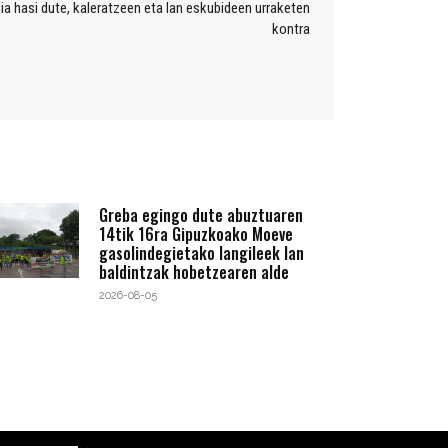
ia hasi dute, kaleratzeen eta lan eskubideen urraketen
kontra
Greba egingo dute abuztuaren
14tik 16ra Gipuzkoako Moeve
gasolindegietako langileek lan
baldintzak hobetzearen alde
2026-08-05