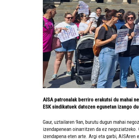
AISA patronalak berriro erakutsi du mahai n
ESK sindikatuek datozen egunetan izango du
Gaur, uztailaren 9an, burutu dugun mahai negozi
izendapenean oinarritzen da ez negoziatzeko. G
izendapena eten arte. Argi eta garbi, AISAren e