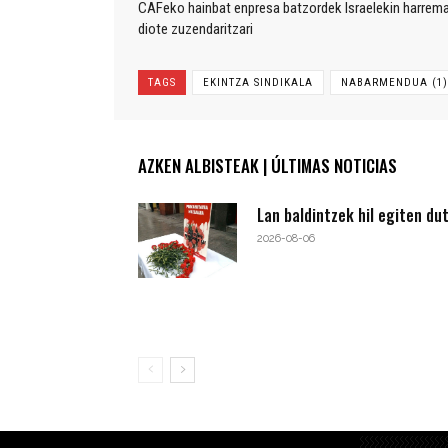
CAFeko hainbat enpresa batzordek Israelekin harrem
diote zuzendaritzari
TAGS
EKINTZA SINDIKALA
NABARMENDUA (1)
AZKEN ALBISTEAK | ÚLTIMAS NOTICIAS
Lan baldintzek hil egiten du
2026-08-06