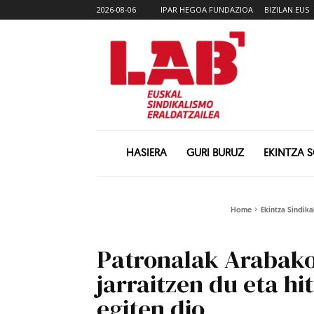
2026-08-06
IPAR HEGOA FUNDAZIOA
BIZILAN.EUS
HASIERA
GURI BURUZ
EKINTZA 
Home
Ekintza Sindika
Patronalak Arabako
jarraitzen du eta h
egiten dio