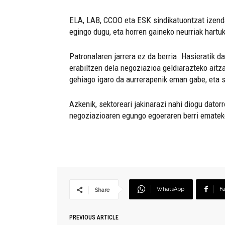
ELA, LAB, CCOO eta ESK sindikatuontzat izenda
egingo dugu, eta horren gaineko neurriak hartuk
Patronalaren jarrera ez da berria. Hasieratik 
erabiltzen dela negoziazioa geldiarazteko aitza
gehiago igaro da aurrerapenik eman gabe, eta s
Azkenik, sektoreari jakinarazi nahi diogu dato
negoziazioaren egungo egoeraren berri ematek
WhatsApp
F
Share
PREVIOUS ARTICLE