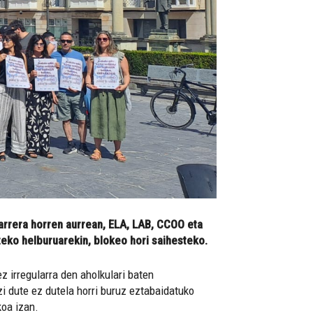
arrera horren aurrean, ELA, LAB, CCOO eta
ko helburuarekin, blokeo hori saihesteko.
z irregularra den aholkulari baten
i dute ez dutela horri buruz eztabaidatuko
koa izan.