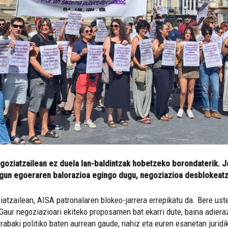
egoziatzailean ez duela lan-baldintzak hobetzeko borondaterik. J
gun egoeraren balorazioa egingo dugu, negoziazioa desblokeatze
atzailean, AISA patronalaren blokeo-jarrera errepikatu da. Bere uste
aur negoziazioari ekiteko proposamen bat ekarri dute, baina adieraz
rabaki politiko baten aurrean gaude, nahiz eta euren esanetan juridi