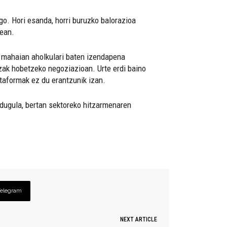
o. Hori esanda, horri buruzko balorazioa
tean.
gu mahaian aholkulari baten izendapena
tzak hobetzeko negoziazioan. Urte erdi baino
ataformak ez du erantzunik izan.
 dugula, bertan sektoreko hitzarmenaren
Telegram
NEXT ARTICLE