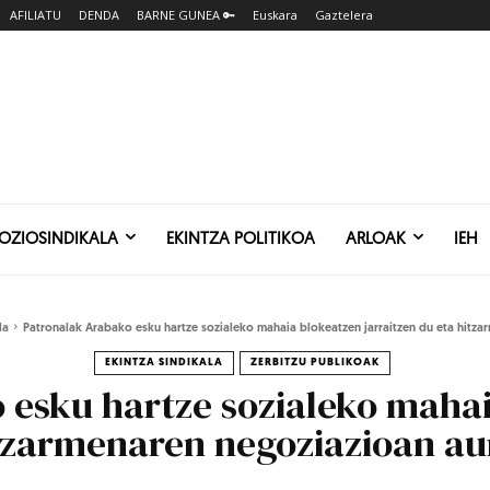
AFILIATU
DENDA
BARNE GUNEA 🔑
Euskara
Gaztelera
SOZIOSINDIKALA
EKINTZA POLITIKOA
ARLOAK
IEH
la
Patronalak Arabako esku hartze sozialeko mahaia blokeatzen jarraitzen du eta hitza
EKINTZA SINDIKALA
ZERBITZU PUBLIKOAK
 esku hartze sozialeko maha
itzarmenaren negoziazioan au