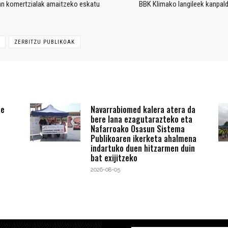
an komertzialak amaitzeko eskatu
BBK Klimako langileek kanpald
ZERBITZU PUBLIKOAK
te
Navarrabiomed kalera atera da
bere lana ezagutarazteko eta
Nafarroako Osasun Sistema
Publikoaren ikerketa ahalmena
indartuko duen hitzarmen duin
bat exijitzeko
2026-08-05