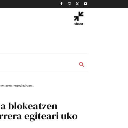
rmenaren negoziazioan...
ia blokeatzen
rrera egiteari uko