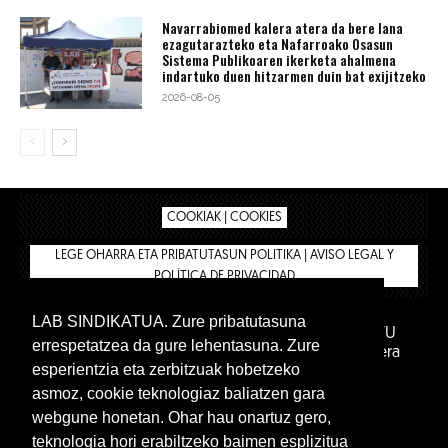
Navarrabiomed kalera atera da bere lana
ezagutarazteko eta Nafarroako Osasun
Sistema Publikoaren ikerketa ahalmena
indartuko duen hitzarmen duin bat exijitzeko
2026-08-05
COOKIAK | COOKIES
LEGE OHARRA ETA PRIBATUTASUN POLITIKA | AVISO LEGAL Y
POLÍTICA DE PRIVACIDAD
LAB SINDIKATUA. Zure pribatutasuna
IPAR HEGOA FUNDAZIOA
BIZILAN.EUS
AFILIATU
errespetatzea da gure lehentasuna. Zure
DENDA
BARNE GUNEA 🔑
Euskara
Gaztelera
esperientzia eta zerbitzuak hobetzeko
asmoz, cookie teknologiaz baliatzen gara
webgune honetan. Ohar hau onartuz gero,
teknologia hori erabiltzeko baimen esplizitua