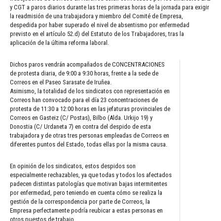
y CGT a paros diarios durante las tres primeras horas de la jornada para exigir
la readmisión de una trabajadora y miembro del Comité de Empresa,
despedida por haber superado el nivel de absentismo por enfermedad
previsto en el artículo 52.d) del Estatuto de los Trabajadores, tras la
aplicación de la última reforma laboral.
Dichos paros vendrán acompañados de CONCENTRACIONES
de protesta diaria, de 9:00 a 9:30 horas, frente a la sede de
Correos en el Paseo Sarasate de Iruñea.
Asimismo, la totalidad de los sindicatos con representación en
Correos han convocado para el día 23 concentraciones de
protesta de 11:30 a 12:00 horas en las jefaturas provinciales de
Correos en Gasteiz (C/ Postas), Bilbo (Alda. Urkijo 19) y
Donostia (C/ Urdaneta 7) en contra del despido de esta
trabajadora y de otras tres personas empleadas de Correos en
diferentes puntos del Estado, todas ellas por la misma causa.
En opinión de los sindicatos, estos despidos son
especialmente rechazables, ya que todas y todos los afectados
padecen distintas patologías que motivan bajas intermitentes
por enfermedad, pero teniendo en cuenta cómo se realiza la
gestión de la correspondencia por parte de Correos, la
Empresa perfectamente podría reubicar a estas personas en
otros puestos de trabajo.