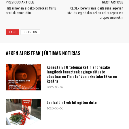
PREVIOUS ARTICLE
NEXT ARTICLE
Hitzarmenen aldeko borrokak fruitu
CEOEk bere tirania gaitasuna agerian
berriak eman ditu
utzi du egindako azken adierazpen eta
proposamenekin
TAGS
CORREOS
AZKEN ALBISTEAK | ÚLTIMAS NOTICIAS
Konecta BTO telemarketin enpresako
langileek lanuzteak egingo dituzte
abuztuaren 11n eta 17an ezkutuko EEEaren
kontra
2026-08-07
Lan baldintzek hil egiten dute
2026-08-06