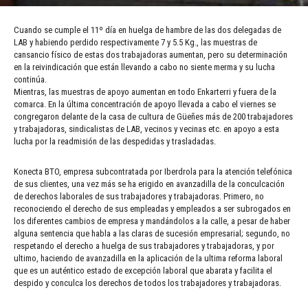
Cuando se cumple el 11º día en huelga de hambre de las dos delegadas de
LAB y habiendo perdido respectivamente 7 y 5.5 Kg., las muestras de
cansancio físico de estas dos trabajadoras aumentan, pero su determinación
en la reivindicación que están llevando a cabo no siente merma y su lucha
continúa.
Mientras, las muestras de apoyo aumentan en todo Enkarterri y fuera de la
comarca. En la última concentración de apoyo llevada a cabo el viernes se
congregaron delante de la casa de cultura de Güeñes más de 200 trabajadores
y trabajadoras, sindicalistas de LAB, vecinos y vecinas etc. en apoyo a esta
lucha por la readmisión de las despedidas y trasladadas.
Konecta BTO, empresa subcontratada por Iberdrola para la atención telefónica
de sus clientes, una vez más se ha erigido en avanzadilla de la conculcación
de derechos laborales de sus trabajadores y trabajadoras. Primero, no
reconociendo el derecho de sus empleadas y empleados a ser subrogados en
los diferentes cambios de empresa y mandándolos a la calle, a pesar de haber
alguna sentencia que habla a las claras de sucesión empresarial; segundo, no
respetando el derecho a huelga de sus trabajadores y trabajadoras, y por
ultimo, haciendo de avanzadilla en la aplicación de la ultima reforma laboral
que es un auténtico estado de excepción laboral que abarata y facilita el
despido y conculca los derechos de todos los trabajadores y trabajadoras.