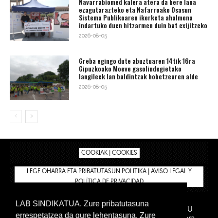
Navarrabiomed kalera atera da bere lana
ezagutarazteko eta Nafarroako Osasun
Sistema Publikoaren ikerketa ahalmena
indartuko duen hitzarmen duin bat exijitzeko
2026-08-05
Greba egingo dute abuztuaren 14tik 16ra
Gipuzkoako Moeve gasolindegietako
langileek lan baldintzak hobetzearen alde
2026-08-05
COOKIAK | COOKIES
LEGE OHARRA ETA PRIBATUTASUN POLITIKA | AVISO LEGAL Y
POLÍTICA DE PRIVACIDAD
LAB SINDIKATUA. Zure pribatutasuna
IPAR HEGOA FUNDAZIOA
BIZILAN.EUS
AFILIATU
errespetatzea da gure lehentasuna. Zure