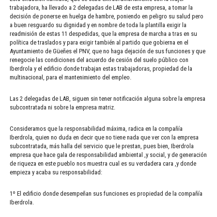
trabajadora, ha llevado a 2 delegadas de LAB de esta empresa, a tomar la
decisión de ponerse en huelga de hambre, poniendo en peligro su salud pero
a buen resguardo su dignidad y en nombre de toda la plantilla exigir la
readmisión de estas 11 despedidas, que la empresa de marcha a tras en su
política de traslados y para exigir también al partido que gobierna en el
Ayuntamiento de Güeñes el PNV, que no haga dejación de sus funciones y que
renegocie las condiciones del acuerdo de cesión del suelo público con
Iberdrola y el edificio donde trabajan estas trabajadoras, propiedad de la
multinacional, para el mantenimiento del empleo.
Las 2 delegadas de LAB, siguen sin tener notificación alguna sobre la empresa
subcontratada ni sobre la empresa matriz.
Consideramos que la responsabilidad máxima, radica en la compañía
Iberdrola, quien no duda en decir que no tiene nada que ver con la empresa
subcontratada, más halla del servicio que le prestan, pues bien, Iberdrola
empresa que hace gala de responsabilidad ambiental ,y social, y de generación
de riqueza en este pueblo nos muestra cual es su verdadera cara ,y donde
empieza y acaba su responsabilidad:
1º El edificio donde desempeñan sus funciones es propiedad de la compañía
Iberdrola.