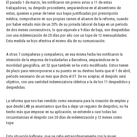
El pasado 1 de marzo, les notificaron sin previo aviso a 11 de estas
trabajadoras, su despido procedente, amparándose en el absentismo de
estas, quienes a pesar de tener sus bajas justificadas por prescripción
médica, comprobaron en sus propias carnes el alcance de la reforma, cuando
por haber estado más de un 20% de su jornada laboral de baja en un período
de dos meses consecutivos, lo que equivale a 9 días de baja, son despedidas
con una indemnización de 20 días por año con un tope de 12 mensualidades.
Esta medida se hizo efectiva el mismo día de su comunicación.
A otras 7 compañeras y compañeros, en esa misma fecha les notificaron la
intención de la empresa de trasladarlas a Barcelona, amparándose en la
movilidad geográfica, art.52 que también se ha visto modificado. Estos tienen
de plazo para reincorporarse a su puesto en su destino hasta que el 1 de abril,
período necesario de un mes que dicta el ET. De no aceptar, el despido será
objetivo, con una cantidad indemnizatoria idéntica a la de los 11 despedidos y
despedidas.
La reforma que nos han vendido como necesaria para la creación de empleo y
que desde LAB ya anunciamos que iba a dejar un reguero de despidos, no ha
hecho más que empezar en su aplicación; se extiende a casi todas las
circunstancias el despido con 20 días de indemnización y 12 meses como
tope.
Esta situación kafkiana, que se ceba extraordinariamente con la mujer