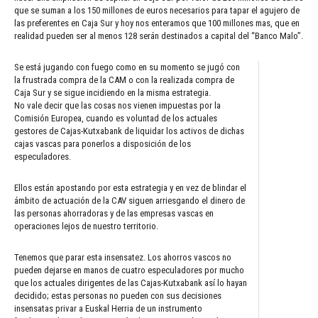
que se suman a los 150 millones de euros necesarios para tapar el agujero de
las preferentes en Caja Sur y hoy nos enteramos que 100 millones mas, que en
realidad pueden ser al menos 128 serán destinados a capital del “Banco Malo”.
Se está jugando con fuego como en su momento se jugó con
la frustrada compra de la CAM o con la realizada compra de
Caja Sur y se sigue incidiendo en la misma estrategia.
No vale decir que las cosas nos vienen impuestas por la
Comisión Europea, cuando es voluntad de los actuales
gestores de Cajas-Kutxabank de liquidar los activos de dichas
cajas vascas para ponerlos a disposición de los
especuladores.
Ellos están apostando por esta estrategia y en vez de blindar el
ámbito de actuación de la CAV siguen arriesgando el dinero de
las personas ahorradoras y de las empresas vascas en
operaciones lejos de nuestro territorio.
Tenemos que parar esta insensatez. Los ahorros vascos no
pueden dejarse en manos de cuatro especuladores por mucho
que los actuales dirigentes de las Cajas-Kutxabank así lo hayan
decidido; estas personas no pueden con sus decisiones
insensatas privar a Euskal Herria de un instrumento