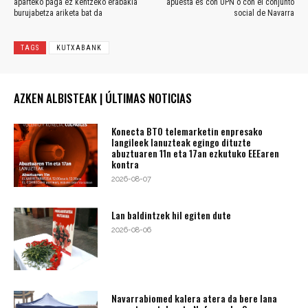
aparteko paga ez kentzeko erabakia
apuesta es con UPN o con el conjunto
burujabetza ariketa bat da
social de Navarra
TAGS
KUTXABANK
AZKEN ALBISTEAK | ÚLTIMAS NOTICIAS
Konecta BTO telemarketin enpresako
langileek lanuzteak egingo dituzte
abuztuaren 11n eta 17an ezkutuko EEEaren
kontra
2026-08-07
Lan baldintzek hil egiten dute
2026-08-06
Navarrabiomed kalera atera da bere lana