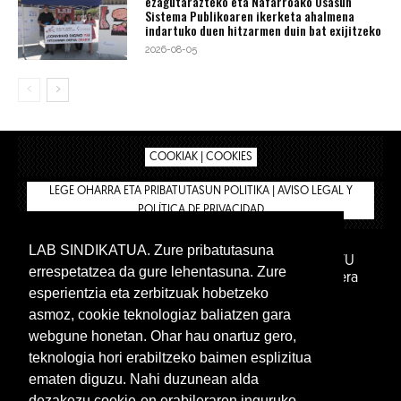
ezagutarazteko eta Nafarroako Osasun
Sistema Publikoaren ikerketa ahalmena
indartuko duen hitzarmen duin bat exijitzeko
2026-08-05
COOKIAK | COOKIES
LEGE OHARRA ETA PRIBATUTASUN POLITIKA | AVISO LEGAL Y
POLÍTICA DE PRIVACIDAD
LAB SINDIKATUA. Zure pribatutasuna
IPAR HEGOA FUNDAZIOA
BIZILAN.EUS
AFILIATU
errespetatzea da gure lehentasuna. Zure
DENDA
BARNE GUNEA 🔑
Euskara
Gaztelera
esperientzia eta zerbitzuak hobetzeko
asmoz, cookie teknologiaz baliatzen gara
webgune honetan. Ohar hau onartuz gero,
teknologia hori erabiltzeko baimen esplizitua
ematen diguzu. Nahi duzunean alda
dezakezu cookie-en erabileraren inguruko