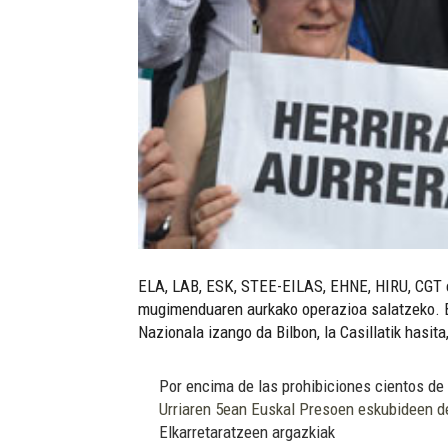
ELA, LAB, ESK, STEE-EILAS, EHNE, HIRU, CGT eta
mugimenduaren aurkako operazioa salatzeko. Bih
Nazionala izango da Bilbon, la Casillatik hasi
Por encima de las prohibiciones cientos de 
Urriaren 5ean Euskal Presoen eskubideen d
Elkarretaratzeen argazkiak