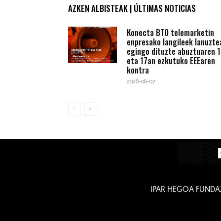
AZKEN ALBISTEAK | ÚLTIMAS NOTICIAS
Konecta BTO telemarketin
enpresako langileek lanuzte
egingo dituzte abuztuaren 1
eta 17an ezkutuko EEEaren
kontra
2026-08-07
IPAR HEGOA FUNDA