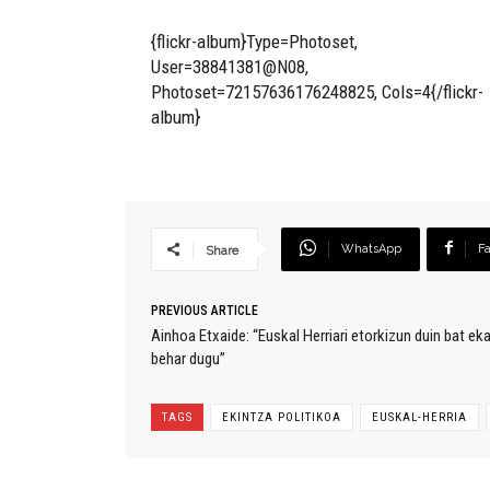
{flickr-album}Type=Photoset,
User=38841381@N08,
Photoset=72157636176248825, Cols=4{/flickr-
album}
WhatsApp
F
Share
PREVIOUS ARTICLE
Ainhoa Etxaide: “Euskal Herriari etorkizun duin bat eka
behar dugu”
TAGS
EKINTZA POLITIKOA
EUSKAL-HERRIA