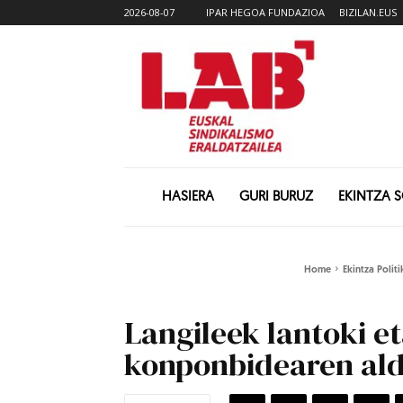
2026-08-07
IPAR HEGOA FUNDAZIOA
BIZILAN.EUS
HASIERA
GURI BURUZ
EKINTZA 
Home
Ekintza Polit
Langileek lantoki e
konponbidearen ald