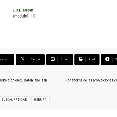
LAB sarean
{module[111]}
acebook
Twitter
Email
Print
rriko dion eredu baten jabe izan
Por encima de las prohibiciones c
EUSKAL-PRESOAK
HERRIRA