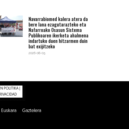
Navarrabiomed kalera atera da
bere lana ezagutarazteko eta
Nafarroako Osasun Sistema
Publikoaren ikerketa ahalmena
indartuko duen hitzarmen duin
bat exijitzeko
2026-08-05
 POLITIKA |
PRIVACIDAD
Euskara
Gaztelera