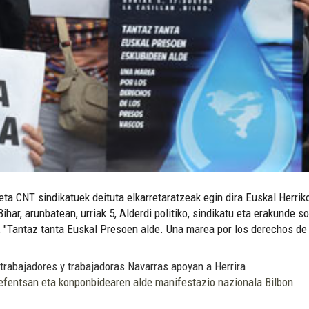
 CNT sindikatuek deituta elkarretaratzeak egin dira Euskal Herriko l
ar, arunbatean, urriak 5, Alderdi politiko, sindikatu eta erakunde s
ta, "Tantaz tanta Euskal Presoen alde. Una marea por los derechos de
trabajadores y trabajadoras Navarras apoyan a Herrira
efentsan eta konponbidearen alde manifestazio nazionala Bilbon