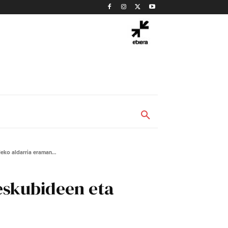
eko aldarria eraman...
 eskubideen eta