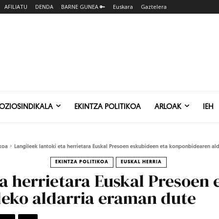
AFILIATU
DENDA
BARNE GUNEA 🔑
Euskara
Gaztelera
SOZIOSINDIKALA
EKINTZA POLITIKOA
ARLOAK
IEH
ikoa
Langileek lantoki eta herrietara Euskal Presoen eskubideen eta konponbidearen ald
EKINTZA POLITIKOA
EUSKAL HERRIA
ta herrietara Euskal Presoen
eko aldarria eraman dute