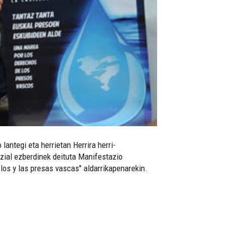
antegi eta herrietan Herrira herri-
ozial ezberdinek deituta Manifestazio
 los y las presas vascas" aldarrikapenarekin.