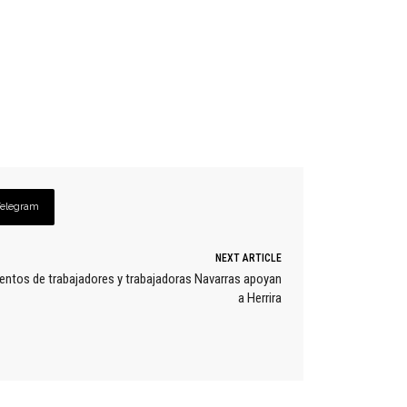
Telegram
NEXT ARTICLE
ientos de trabajadores y trabajadoras Navarras apoyan
a Herrira