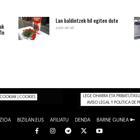
Lan baldintzek hil egiten dute
ak
2026-08-06
1n
LEGE OHARRA ETA PRIBATUTASUN
COOKIAK | COOKIES
AVISO LEGAL Y POLÍTICA DE 
ZIOA
BIZILAN.EUS
AFILIATU
DENDA
BARNE GUNEA 🔑