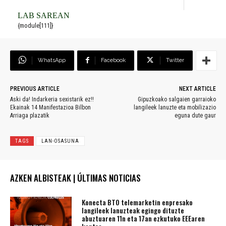
LAB SAREAN
{module[111]}
WhatsApp
Facebook
Twitter
PREVIOUS ARTICLE
NEXT ARTICLE
Aski da! Indarkeria sexistarik ez!!
Gipuzkoako salgaien garraioko
Ekainak 14 Manifestazioa Bilbon
langileek lanuzte eta mobilizazio
Arriaga plazatik
eguna dute gaur
TAGS
LAN-OSASUNA
AZKEN ALBISTEAK | ÚLTIMAS NOTICIAS
Konecta BTO telemarketin enpresako
langileek lanuzteak egingo dituzte
abuztuaren 11n eta 17an ezkutuko EEEaren