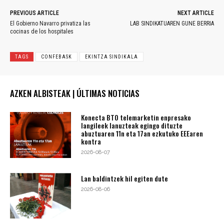
PREVIOUS ARTICLE
NEXT ARTICLE
El Gobierno Navarro privatiza las
LAB SINDIKATUAREN GUNE BERRIA
cocinas de los hospitales
TAGS
CONFEBASK
EKINTZA SINDIKALA
AZKEN ALBISTEAK | ÚLTIMAS NOTICIAS
Konecta BTO telemarketin enpresako
langileek lanuzteak egingo dituzte
abuztuaren 11n eta 17an ezkutuko EEEaren
kontra
2026-08-07
Lan baldintzek hil egiten dute
2026-08-06