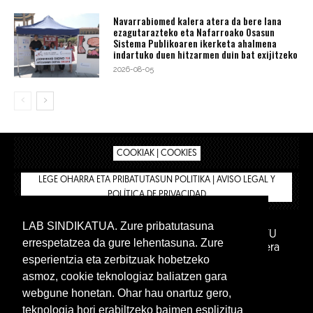
Navarrabiomed kalera atera da bere lana
ezagutarazteko eta Nafarroako Osasun
Sistema Publikoaren ikerketa ahalmena
indartuko duen hitzarmen duin bat exijitzeko
2026-08-05
COOKIAK | COOKIES
LEGE OHARRA ETA PRIBATUTASUN POLITIKA | AVISO LEGAL Y
POLÍTICA DE PRIVACIDAD
LAB SINDIKATUA. Zure pribatutasuna
IPAR HEGOA FUNDAZIOA
BIZILAN.EUS
AFILIATU
errespetatzea da gure lehentasuna. Zure
DENDA
BARNE GUNEA 🔑
Euskara
Gaztelera
esperientzia eta zerbitzuak hobetzeko
asmoz, cookie teknologiaz baliatzen gara
webgune honetan. Ohar hau onartuz gero,
teknologia hori erabiltzeko baimen esplizitua