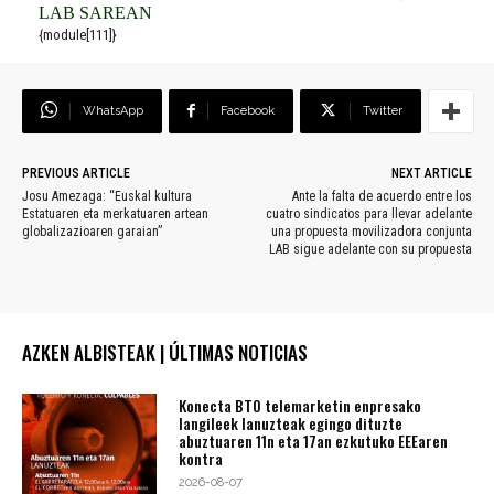
LAB SAREAN
{module[111]}
WhatsApp
Facebook
Twitter
PREVIOUS ARTICLE
NEXT ARTICLE
Josu Amezaga: “Euskal kultura
Ante la falta de acuerdo entre los
Estatuaren eta merkatuaren artean
cuatro sindicatos para llevar adelante
globalizazioaren garaian”
una propuesta movilizadora conjunta
LAB sigue adelante con su propuesta
AZKEN ALBISTEAK | ÚLTIMAS NOTICIAS
Konecta BTO telemarketin enpresako
langileek lanuzteak egingo dituzte
abuztuaren 11n eta 17an ezkutuko EEEaren
kontra
2026-08-07