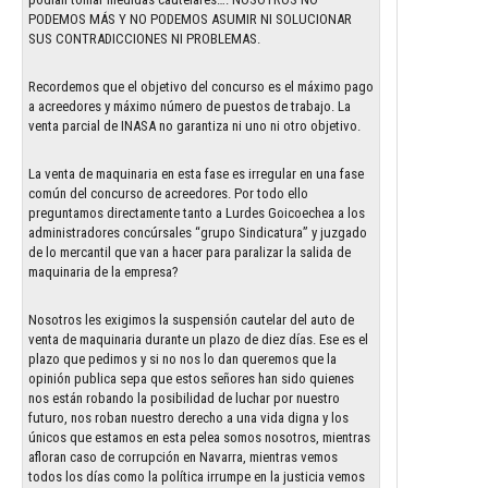
PODEMOS MÁS Y NO PODEMOS ASUMIR NI SOLUCIONAR
SUS CONTRADICCIONES NI PROBLEMAS.
Recordemos que el objetivo del concurso es el máximo pago
a acreedores y máximo número de puestos de trabajo. La
venta parcial de INASA no garantiza ni uno ni otro objetivo.
La venta de maquinaria en esta fase es irregular en una fase
común del concurso de acreedores. Por todo ello
preguntamos directamente tanto a Lurdes Goicoechea a los
administradores concúrsales “grupo Sindicatura” y juzgado
de lo mercantil que van a hacer para paralizar la salida de
maquinaria de la empresa?
Nosotros les exigimos la suspensión cautelar del auto de
venta de maquinaria durante un plazo de diez días. Ese es el
plazo que pedimos y si no nos lo dan queremos que la
opinión publica sepa que estos señores han sido quienes
nos están robando la posibilidad de luchar por nuestro
futuro, nos roban nuestro derecho a una vida digna y los
únicos que estamos en esta pelea somos nosotros, mientras
afloran caso de corrupción en Navarra, mientras vemos
todos los días como la política irrumpe en la justicia vemos