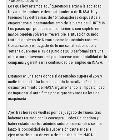
7 de Junio de 2013
Los que hoy estamos aquí queremos alertar a la sociedad
Navarra del inminente desmantelamiento de INASA. Hoy
tenemos hay detras más de 15 trabajadores dispuestos a
empezar con el desmantelamiento de la planta de IRURTZUN.
Los pasos que puedan dar esos señores con soplete en
manos pueden volverse irreversible la situación cuando
tanto el gobierno de Navarra como los administradores
Concúrsales y el juzgado de lo mercantil, saben que la
semana que viene el 13 de junio de 2013 se formalizara una
oferta por un inversor real para hacerse con la totalidad de la
compañía y garantizar la continuidad del empleo en INASA.
Estamos en una zona donde el desempleo supera el 25% y
nadie hasta la fecha ha conseguido la paralización del
desmantelamiento de INASA argumentando la imposibilidad
de impugnar el auto firme por el que se vende un lote de
maquinaria.
Ayer tras horas de vueltas por los juzgado de Iruñea, tras
habernos reunido con la consejera Lurdes Goicoechea y
haber estado con los administradores concúrsales se nos
lanzo la posibilidad de la suspensión cautelar de la
ejecución del auto de venta de maquinaria de INASA.