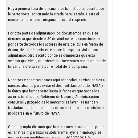
Hoy a primera hora de la mañana se ha metido un escrito por
la parte social solicitando la citada paralización. Hasta el
momento no tenemos ninguna noticia al respecto.
Por otra parte os adjuntamos los documentos en que se
demuestra que desde el 30 de abril se tenía conocimiento
por parte de todos los actores de esta película en forma de
drama, del interés existente sobre la empresa. Así mismo
adjuntamos otro escrito donde se demuestra que esta
semana que viene, que vienen los inversores con el objeto de
lanzar una oferta seria por el total de la compañía.
Nosotros y nosotras hemos agotado todas las vías legales a
nuestro alcance para evitar el desmantelamiento de INASA y
lo único que hemos visto hasta la fecha es que todos los
actores implicados, Gobierno de Navarra, Administración
concursal y juzgado de lo mercantil se lavan las manos y
trasladan la pelota de unos a otros sin tomar una decisión e
implicarse en el futuro de INASA.
Como ejemplo diremos que hace un mes el auto no se podía
echar atrás ni paralizar cautelarmente, ayer sin embargo se
podían tomar medidas cautelares…. NOSOTROS NO