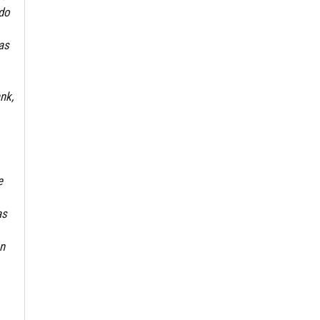
ndo
as
nk,
e
as
ón