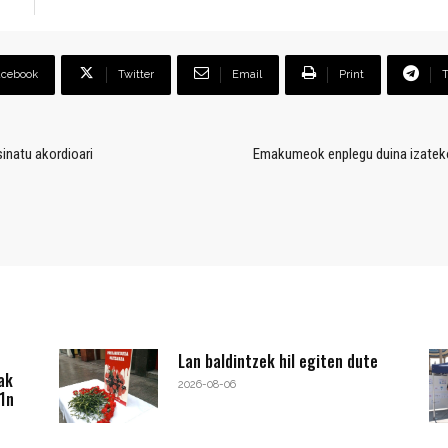
acebook
Twitter
Email
Print
sinatu akordioari
Emakumeok enplegu duina izateko 
Lan baldintzek hil egiten dute
ak
2026-08-06
1n