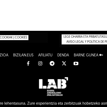
LEGE OHARRA ETA PRIBATUTASUN
COOKIAK | COOKIES
AVISO LEGAL Y POLÍTICA DE 
ZIOA
BIZILAN.EUS
AFILIATU
DENDA
BARNE GUNEA 🔑
www.lab.eus
e lehentasuna. Zure esperientzia eta zerbitzuak hobetzeko as