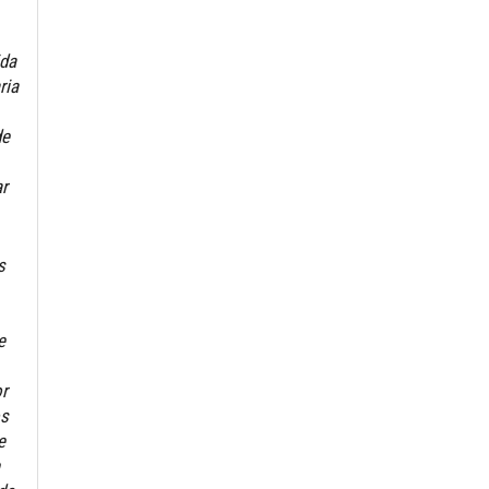
ida
ria
de
ar
s
e
r
os
e