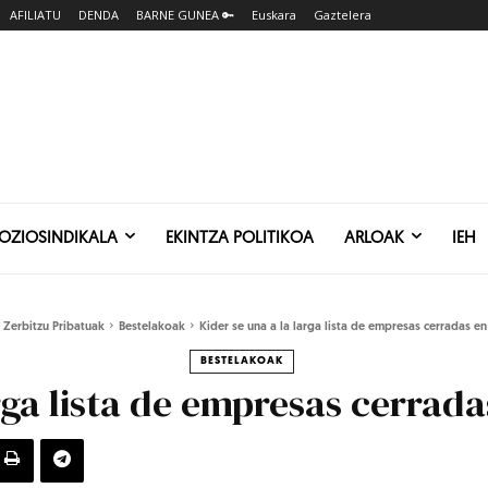
AFILIATU
DENDA
BARNE GUNEA 🔑
Euskara
Gaztelera
SOZIOSINDIKALA
EKINTZA POLITIKOA
ARLOAK
IEH
Zerbitzu Pribatuak
Bestelakoak
Kider se una a la larga lista de empresas cerradas en 
BESTELAKOAK
rga lista de empresas cerrada