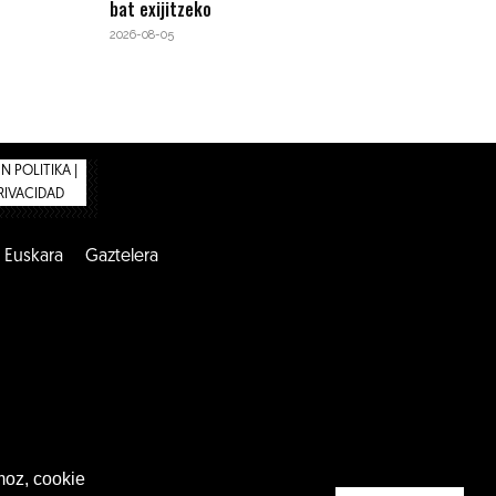
bat exijitzeko
2026-08-05
 POLITIKA |
PRIVACIDAD
Euskara
Gaztelera
moz, cookie