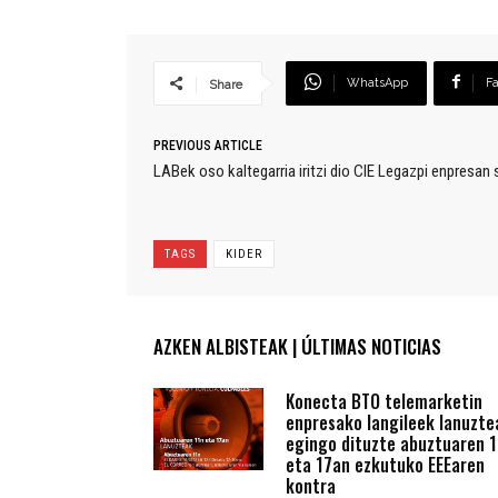
WhatsApp
F
Share
PREVIOUS ARTICLE
LABek oso kaltegarria iritzi dio CIE Legazpi enpresan 
TAGS
KIDER
AZKEN ALBISTEAK | ÚLTIMAS NOTICIAS
Konecta BTO telemarketin
enpresako langileek lanuzte
egingo dituzte abuztuaren 1
eta 17an ezkutuko EEEaren
kontra