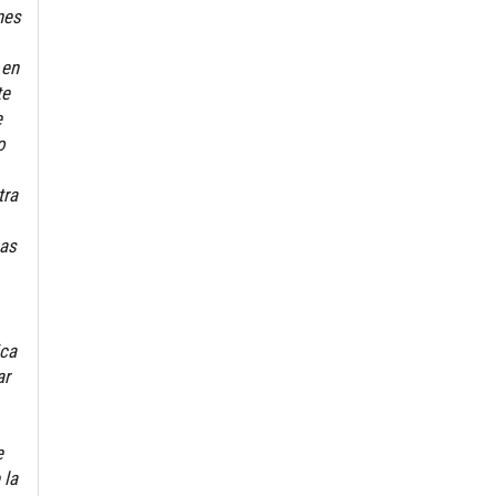
nes
 en
te
e
o
tra
nas
ica
ar
e
 la