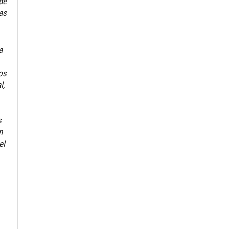
 de
las
a
os
l,
s
n
el