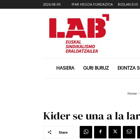
2026-08-09
IPAR HEGOA FUNDAZIOA
BIZILAN.EUS
HASIERA
GURI BURUZ
EKINTZA 
Home
Kider se una a la la
Share