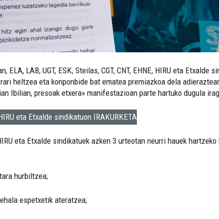
, ELA, LAB, UGT, ESK, Steilas, CGT, CNT, EHNE, HIRU eta Etxalde si
ri heltzea eta konponbide bat ematea premiazkoa dela adierazteareki
an Ibilian, presoak etxera» manifestazioan parte hartuko dugula irag
, HIRU eta Etxalde sindikatuon IRAKURKETA
IRU eta Etxalde sindikatuek azken 3 urteotan neurri hauek hartzeko b
ara hurbiltzea;
ehala espetxetik ateratzea;