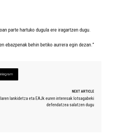
ioan parte hartuko dugula ere iragartzen dugu.
onen ebazpenak behin betiko aurrera egin dezan.”
Telegram
NEXT ARTICLE
alaren lankidetza eta EAJk euren interesak lotsagabeki
defendatzea salatzen dugu