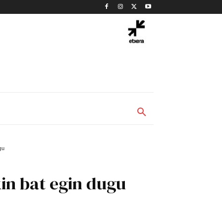
gu
kin bat egin dugu