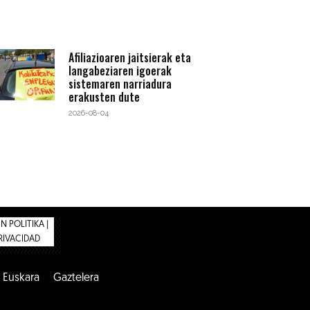
Afiliazioaren jaitsierak eta
langabeziaren igoerak
sistemaren narriadura
erakusten dute
2026-08-04
 POLITIKA |
PRIVACIDAD
Euskara
Gaztelera