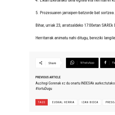
5. Prozesuaren jarraipen-batzorde bat sortzea.
Bihar, urriak 23, arratsaldeko 17:00etan SAREk 
Herritarrak animatu nahi ditugu, bereziki langi
WhatsApp
F
Share
PREVIOUS ARTICLE
Auzitegi Gorenak ez du onartu INDESAk aurkeztutako
#lortuDugu
TAGS
EUSKAL HERRIA
IZAN BIDEA
PRESO