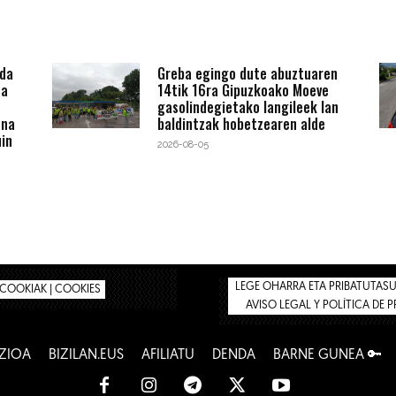
 da
Greba egingo dute abuztuaren
ta
14tik 16ra Gipuzkoako Moeve
gasolindegietako langileek lan
ena
baldintzak hobetzearen alde
in
2026-08-05
LEGE OHARRA ETA PRIBATUTASUN
COOKIAK | COOKIES
AVISO LEGAL Y POLÍTICA DE 
ZIOA
BIZILAN.EUS
AFILIATU
DENDA
BARNE GUNEA 🔑