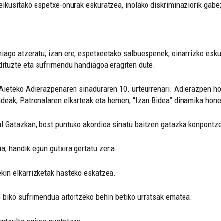
eikusitako espetxe-onurak eskuratzea, inolako diskriminaziorik gabe;
hiago atzeratu; izan ere, espetxeetako salbuespenek, oinarrizko esku
dituzte eta sufrimendu handiagoa eragiten dute.
Aieteko Adierazpenaren sinaduraren 10. urteurrenari. Adierazpen horr
deak, Patronalaren elkarteak eta hemen, “Izan Bidea” dinamika hon
al Gatazkan, bost puntuko akordioa sinatu baitzen gatazka konpontze
a, handik egun gutxira gertatu zena.
ekin elkarrizketak hasteko eskatzea.
 biko sufrimendua aitortzeko behin betiko urratsak ematea.
kontsulta egitea sustatzea.