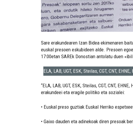
Sare erakundearen Izan Bidea ekimenaren baitan
euskal presoen eskubideen alde. Presoen egoera
17:00etan SAREk Donostian antolatu duen «ibili
ELA, LAB, UGT, ESK, Steilas, CGT, CNT, EHNE
“ELA, LAB, UGT, ESK, Steilas, CGT, CNT, EHNE, H
erakundeei eta eragile politiko eta sozialei:
• Euskal preso guztiak Euskal Herriko espetxeet
• Gaixo dauden eta adinekoak diren presoak ber