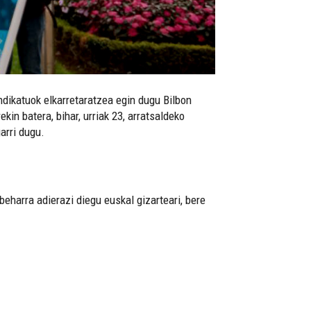
ndikatuok elkarretaratzea egin dugu Bilbon
n batera, bihar, urriak 23, arratsaldeko
arri dugu.
eharra adierazi diegu euskal gizarteari, bere