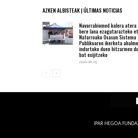
AZKEN ALBISTEAK | ÚLTIMAS NOTICIAS
Navarrabiomed kalera atera
bere lana ezagutarazteko e
Nafarroako Osasun Sistema
Publikoaren ikerketa ahalm
indartuko duen hitzarmen du
bat exijitzeko
2026-08-05
IPAR HEGOA FUNDA