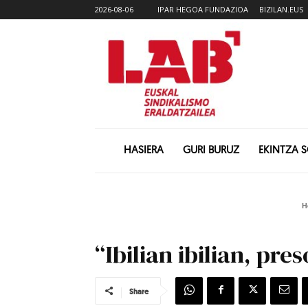
2026-08-06
IPAR HEGOA FUNDAZIOA
BIZILAN.EUS
HASIERA
GURI BURUZ
EKINTZA 
H
“Ibilian ibilian, pr
Share