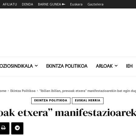
AFILIATU
DENDA
BARNE GUNEA 🔑
Euskara
Gaztelera
SOZIOSINDIKALA
EKINTZA POLITIKOA
ARLOAK
IEH
ome
Ekintza Politikoa
"Ibilian ibilian, presoak etxera" manifestazioarekin bat egin du
EKINTZA POLITIKOA
EUSKAL HERRIA
esoak etxera” manifestazioare