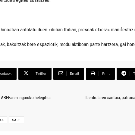
Donostian antolatu duen «ibilian Ibilian, presoak etxera» manifestaz
leak, bakoitzak bere espaziotik, modu aktiboan parte hartzera, gai h
acebook
Twitter
Email
Print
 ABEEaren inguruko helegitea
Iberdrolaren xantaia, patron
AK
SARE