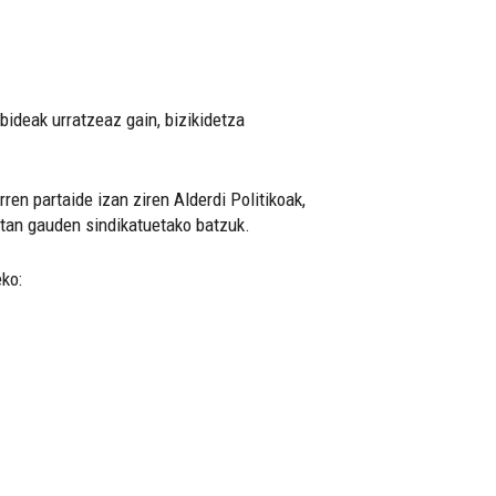
bideak urratzeaz gain, bizikidetza
en partaide izan ziren Alderdi Politikoak,
etan gauden sindikatuetako batzuk.
ko: