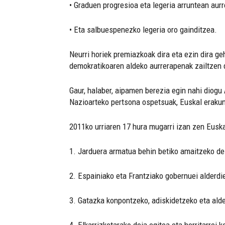
• Graduen progresioa eta legeria arruntean aurr
• Eta salbuespenezko legeria oro gainditzea.
Neurri horiek premiazkoak dira eta ezin dira ge
demokratikoaren aldeko aurrerapenak zailtzen 
Gaur, halaber, aipamen berezia egin nahi diogu 
Nazioarteko pertsona ospetsuak, Euskal erakun
2011ko urriaren 17 hura mugarri izan zen Eusk
1. Jarduera armatua behin betiko amaitzeko dei
2. Espainiako eta Frantziako gobernuei alderdi
3. Gatazka konpontzeko, adiskidetzeko eta alde
4. Elkarrizketarako deia egitea eta herritarrei 