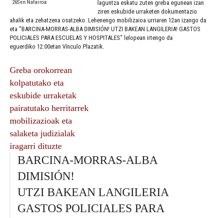
26S en Nafarroa
laguntza eskatu zuten greba egunean izan
ziren eskubide urraketen dokumentazio
ahalik eta zehatzena osatzeko. Lehenengo mobilizaioa urriaren 12an izango da
eta "BARCINA-MORRAS-ALBA DIMISIÓN! UTZI BAKEAN LANGILERIA! GASTOS
POLICIALES PARA ESCUELAS Y HOSPITALES" lelopean irtengo da
eguerdiko 12:00etan Vínculo Plazatik.
Greba orokorrean
kolpatutako eta
eskubide urraketak
pairatutako herritarrek
mobilizazioak eta
salaketa judizialak
iragarri dituzte
BARCINA-MORRAS-ALBA
DIMISIÓN!
UTZI BAKEAN LANGILERIA
GASTOS POLICIALES PARA