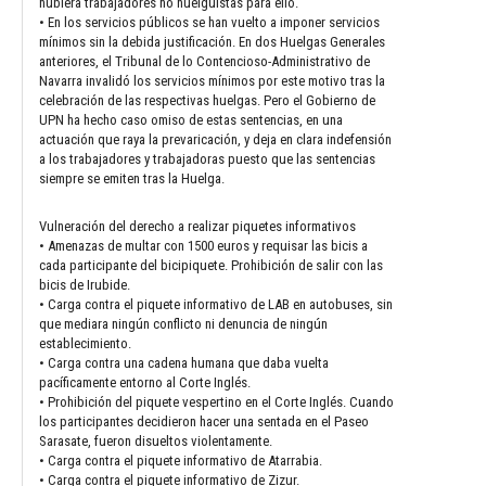
hubiera trabajadores no huelguistas para ello.
• En los servicios públicos se han vuelto a imponer servicios
mínimos sin la debida justificación. En dos Huelgas Generales
anteriores, el Tribunal de lo Contencioso-Administrativo de
Navarra invalidó los servicios mínimos por este motivo tras la
celebración de las respectivas huelgas. Pero el Gobierno de
UPN ha hecho caso omiso de estas sentencias, en una
actuación que raya la prevaricación, y deja en clara indefensión
a los trabajadores y trabajadoras puesto que las sentencias
siempre se emiten tras la Huelga.
Vulneración del derecho a realizar piquetes informativos
• Amenazas de multar con 1500 euros y requisar las bicis a
cada participante del bicipiquete. Prohibición de salir con las
bicis de Irubide.
• Carga contra el piquete informativo de LAB en autobuses, sin
que mediara ningún conflicto ni denuncia de ningún
establecimiento.
• Carga contra una cadena humana que daba vuelta
pacíficamente entorno al Corte Inglés.
• Prohibición del piquete vespertino en el Corte Inglés. Cuando
los participantes decidieron hacer una sentada en el Paseo
Sarasate, fueron disueltos violentamente.
• Carga contra el piquete informativo de Atarrabia.
• Carga contra el piquete informativo de Zizur.