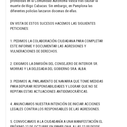
prohibidas en la Comunidad Autónoma Vasca tras causar la
muerte de Iñigo Cabacas. Sin embargo, en Pamplona las
diferentes policías lanzaron docenas de ellas.
EN VISTA DE ESTOS SUCESOS HACEMOS LAS SIGUIENTES
PETICIONES:
1. PEDIMOS LA COLABORACIÓN CIUDADANA PARA COMPLETAR
ESTE INFORME Y DOCUMENTAR LAS AGRESIONES Y
VULNERACIONES DE DERECHOS.
2. EXIGIMOS LA DIMISIÓN DEL CONSEJERO DE INTERIOR SR.
MORRAS Y LA DELEGADA DEL GOBIERNO SRA. ALBA.
3. PEDIMOS AL PARLAMENTO DE NAVARRA QUE TOME MEDIDAS
PARA DEPURAR RESPONSABILIDADES Y LOGRAR QUE NO SE
REPITAN ESTAS ACTUACIONES ANTIDEMOCRÁTICAS.
4. ANUNCIAMOS NUESTRA INTENCIÓN DE INICIAR ACCIONES
LEGALES CONTRA LOS RESPONSABLES DE LAS AGRESIONES.
5. CONVOCAMOS A LA CIUDADANÍA A UNA MANIFESTACIÓN EL
PRÓXIMO 12 DE OCTUBRE EN PAMPLONA, A LAS 12:00 DESDE