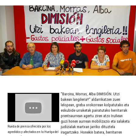
"Barcina, Morras, Alba DIMISIÓN. Utzi
bakean langileria!!" aldarrikatzen zuen
lelopean, greba orokorrean kolpatutako eta
eskubide urraketak pairatutako herritarrak
prentsaurrean agertu ziren atzo Iruñean
guzi honen aurrean mobilizazio eta salaketa
Rueda de prensa ofrecida por los
judizialak martxan jarriko dituztela
agredidos y afectados en la Huelga del
iragartzeko. Honekin batera, herritarren