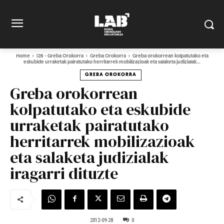
Home
I26 - Greba Orokorra
Greba Orokorra
Greba orokorrean kolpatutako eta
eskubide urraketak pairatutako herritarrek mobilizazioak eta salaketa judizialak...
GREBA OROKORRA
Greba orokorrean
kolpatutako eta eskubide
urraketak pairatutako
herritarrek mobilizazioak
eta salaketa judizialak
iragarri dituzte
2012-09-28
0