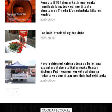
Konecta BTO telemarketin enpresako
langileek lanuzteak egingo dituzte
abuztuaren 11n eta 17an ezkutuko EEEaren
kontra
2026-08-07
Lan baldintzek hil egiten dute
2026-08-06
Navarrabiomed kalera atera da bere lana
ezagutarazteko eta Nafarroako Osasun
Sistema Publikoaren ikerketa ahalmena
indartuko duen hitzarmen duin bat exijitzeko
2026-08-05
COOKIAK | COOKIES