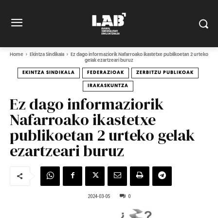
Home
Ekintza Sindikala
Ez dago informaziorik Nafarroako ikastetxe publikoetan 2 urteko
gelak ezartzeari buruz
EKINTZA SINDIKALA
FEDERAZIOAK
ZERBITZU PUBLIKOAK
IRAKASKUNTZA
Ez dago informaziorik
Nafarroako ikastetxe
publikoetan 2 urteko gelak
ezartzeari buruz
2024-03-05
0