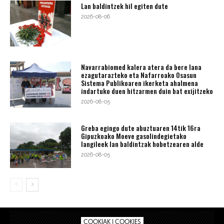
Lan baldintzek hil egiten dute
2026-08-06
Navarrabiomed kalera atera da bere lana
ezagutarazteko eta Nafarroako Osasun
Sistema Publikoaren ikerketa ahalmena
indartuko duen hitzarmen duin bat exijitzeko
2026-08-05
Greba egingo dute abuztuaren 14tik 16ra
Gipuzkoako Moeve gasolindegietako
langileek lan baldintzak hobetzearen alde
2026-08-05
COOKIAK | COOKIES