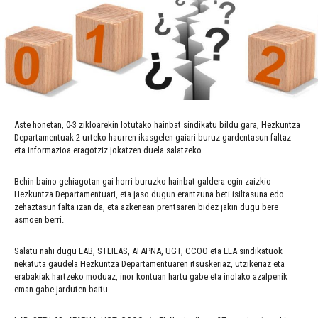
Aste honetan, 0-3 zikloarekin lotutako hainbat sindikatu bildu gara, Hezkuntza
Departamentuak 2 urteko haurren ikasgelen gaiari buruz gardentasun faltaz
eta informazioa eragotziz jokatzen duela salatzeko.
Behin baino gehiagotan gai horri buruzko hainbat galdera egin zaizkio
Hezkuntza Departamentuari, eta jaso dugun erantzuna beti isiltasuna edo
zehaztasun falta izan da, eta azkenean prentsaren bidez jakin dugu bere
asmoen berri.
Salatu nahi dugu LAB, STEILAS, AFAPNA, UGT, CCOO eta ELA sindikatuok
nekatuta gaudela Hezkuntza Departamentuaren itsuskeriaz, utzikeriaz eta
erabakiak hartzeko moduaz, inor kontuan hartu gabe eta inolako azalpenik
eman gabe jarduten baitu.