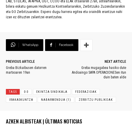
LAB, STEILAS, AFAPNA, UGT, CCOO eta ELAk otsailaren 27an, asteartearekin,
bilera eskatu genuen Hezkuntza Kontseilariarekin, Zerbitzuko Zuzendariarekin
eta 0-3 Zerbitzuarekin. Espero dugu harrera egitea eta oraindik erantzun nahi
izan ez dituzten zalantzei erantzutea.
WhatsApp
Facebook
PREVIOUS ARTICLE
NEXT ARTICLE
Greba Bizkaibusen datorren
Greba mugagabea hasiko dute
martxoaren 19an
Andoaingo SAPA OPERACIONESen itun
duin baten alde
TAGS
0-3
EKINTZA SINDIKALA
FEDERAZIOAK
IRAKASKUNTZA
NABARMENDUA (1)
ZERBITZU PUBLIKOAK
AZKEN ALBISTEAK | ÚLTIMAS NOTICIAS