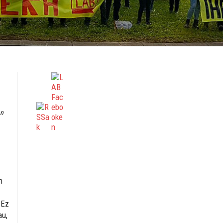
an
n
 Ez
au,