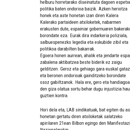
helburu horretarako diseinatuta dagoen espetx
politika baten ondorioa baizik. Azken heriotza
honek eta aste honetan izan diren Kalera
Kalerako partaideen atxiloketek, nabarmen
erakusten dute, espainiar gobernuaren bakerak
borondate eza. Eurak dira indarkeria poliziala,
salbuespenezko legedia eta eskubide zibil eta
politikoa darabilten bakarrak.
Egoera honen aurrean, ahalik eta jendarte espa
zabalena aktibatzea beste biderik ez zaigu
gelditzen. Geroz eta gehiago gara euskal gata
eta beronen ondorioak gainditzeko borondate
osoz gabiltzanok. Hala ere, gero eta handiagoa
den giza olatua sortu behar dugu injustizia ha
guztien kontra.
Hori dela eta, LAB sindikatuak, bat egiten du a
honetan gertatu diren atxiloketak salatzeko
apirilaren 21ean Bilbon egingo den Manifestaz
Nazionalarekin.