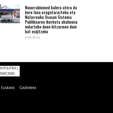
Navarrabiomed kalera atera da
bere lana ezagutarazteko eta
Nafarroako Osasun Sistema
Publikoaren ikerketa ahalmena
indartuko duen hitzarmen duin
bat exijitzeko
2026-08-05
 POLITIKA |
PRIVACIDAD
Euskara
Gaztelera