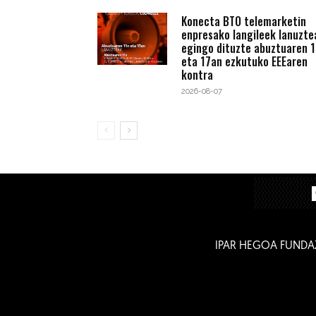
Konecta BTO telemarketin
enpresako langileek lanuzte
egingo dituzte abuztuaren 1
eta 17an ezkutuko EEEaren
kontra
2026-08-07
IPAR HEGOA FUNDA