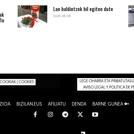
Lan baldintzek hil egiten dute
ak
2026-08-06
1n
LEGE OHARRA ETA PRIBATUTASUN
COOKIAK | COOKIES
AVISO LEGAL Y POLÍTICA DE 
ZIOA
BIZILAN.EUS
AFILIATU
DENDA
BARNE GUNEA 🔑