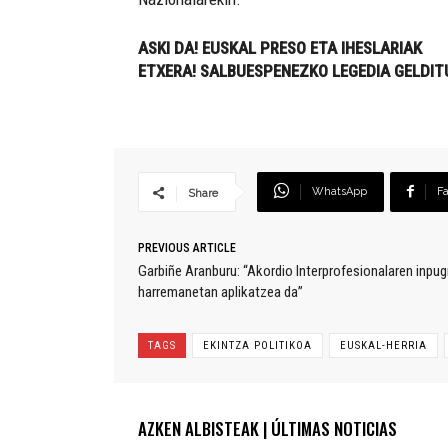
ASKI DA! EUSKAL PRESO ETA IHESLARIAK
ETXERA! SALBUESPENEZKO LEGEDIA GELDIT
WhatsApp
F
Share
PREVIOUS ARTICLE
Garbiñe Aranburu: “Akordio Interprofesionalaren inpug
harremanetan aplikatzea da”
TAGS
EKINTZA POLITIKOA
EUSKAL-HERRIA
AZKEN ALBISTEAK | ÚLTIMAS NOTICIAS