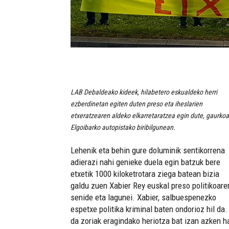
LAB Debaldeako kideek, hilabetero eskualdeko herri
ezberdinetan egiten duten preso eta iheslarien
etxeratzearen aldeko elkarretaratzea egin dute, gaurko
Elgoibarko autopistako biribilgunean.
Lehenik eta behin gure doluminik sentikorrena
adierazi nahi genieke duela egin batzuk bere
etxetik 1000 kiloketrotara ziega batean bizia
galdu zuen Xabier Rey euskal preso politikoare
senide eta lagunei. Xabier, salbuespenezko
espetxe politika kriminal baten ondorioz hil da.
da zoriak eragindako heriotza bat izan azken h