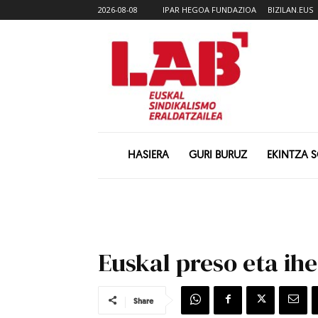
2026-08-08
IPAR HEGOA FUNDAZIOA
BIZILAN.EUS
HASIERA
GURI BURUZ
EKINTZA 
Euskal preso eta ihe
Share