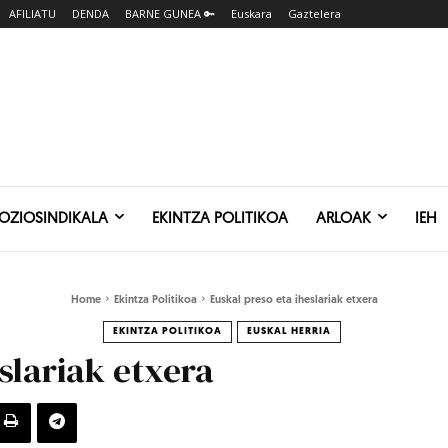
AFILIATU
DENDA
BARNE GUNEA 🔑
Euskara
Gaztelera
SOZIOSINDIKALA
EKINTZA POLITIKOA
ARLOAK
IEH
Home
Ekintza Politikoa
Euskal preso eta iheslariak etxera
EKINTZA POLITIKOA
EUSKAL HERRIA
slariak etxera