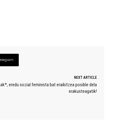
Telegram
NEXT ARTICLE
*, eredu sozial feminista bat eraikitzea posible dela
erakusteagatik!