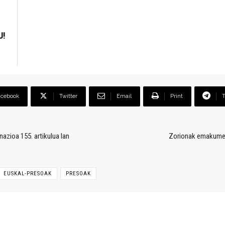
U!
acebook
Twitter
Email
Print
nazioa 155. artikulua lan
Zorionak emakumeak
EUSKAL-PRESOAK
PRESOAK