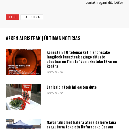
berriak iragarri ditu LABek
TAGS
PALESTINA
AZKEN ALBISTEAK | ÚLTIMAS NOTICIAS
Konecta BTO telemarketin enpresako
langileek lanuzteak egingo dituzte
abuztuaren 11n eta 17an ezkutuko EEEaren
kontra
2026-08-07
Lan baldintzek hil egiten dute
2026-08-06
Navarrabiomed kalera atera da bere lana
ezagutarazteko eta Nafarroako Osasun