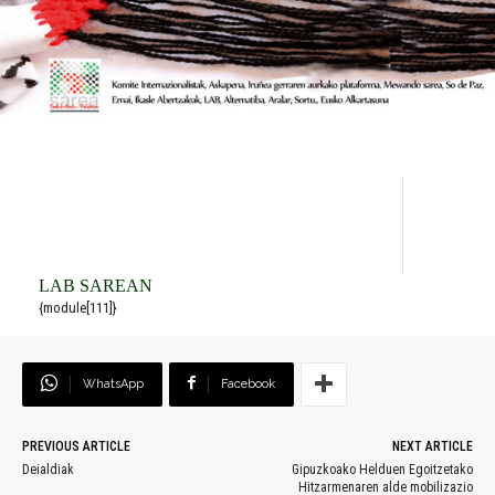
LAB SAREAN
{module[111]}
WhatsApp
Facebook
PREVIOUS ARTICLE
NEXT ARTICLE
Deialdiak
Gipuzkoako Helduen Egoitzetako
Hitzarmenaren alde mobilizazio