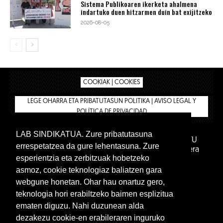
Sistema Publikoaren ikerketa ahalmena
indartuko duen hitzarmen duin bat exijitzeko
2026-08-05
COOKIAK | COOKIES
LEGE OHARRA ETA PRIBATUTASUN POLITIKA | AVISO LEGAL Y
POLÍTICA DE PRIVACIDAD
LAB SINDIKATUA. Zure pribatutasuna
IPAR HEGOA FUNDAZIOA
BIZILAN.EUS
AFILIATU
errespetatzea da gure lehentasuna. Zure
DENDA
BARNE GUNEA 🔑
Euskara
Gaztelera
esperientzia eta zerbitzuak hobetzeko
asmoz, cookie teknologiaz baliatzen gara
webgune honetan. Ohar hau onartuz gero,
teknologia hori erabiltzeko baimen esplizitua
ematen diguzu. Nahi duzunean alda
dezakezu cookie-en erabileraren inguruko