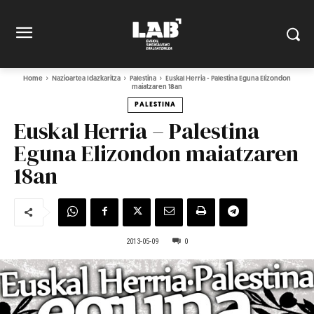
Home
Nazioartea Idazkaritza
Palestina
Euskal Herria - Palestina Eguna Elizondon
maiatzaren 18an
PALESTINA
Euskal Herria – Palestina
Eguna Elizondon maiatzaren
18an
2013-05-09
0