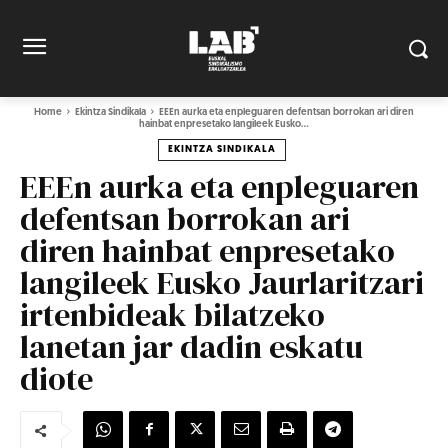
Home
Ekintza Sindikala
EEEn aurka eta enpleguaren defentsan borrokan ari diren
hainbat enpresetako langileek Eusko...
EKINTZA SINDIKALA
EEEn aurka eta enpleguaren
defentsan borrokan ari
diren hainbat enpresetako
langileek Eusko Jaurlaritzari
irtenbideak bilatzeko
lanetan jar dadin eskatu
diote