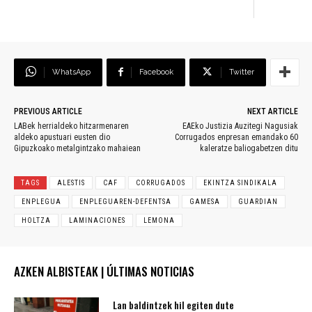
WhatsApp
Facebook
Twitter
PREVIOUS ARTICLE
NEXT ARTICLE
LABek herrialdeko hitzarmenaren
EAEko Justizia Auzitegi Nagusiak
aldeko apustuari eusten dio
Corrugados enpresan emandako 60
Gipuzkoako metalgintzako mahaiean
kaleratze baliogabetzen ditu
TAGS
ALESTIS
CAF
CORRUGADOS
EKINTZA SINDIKALA
ENPLEGUA
ENPLEGUAREN-DEFENTSA
GAMESA
GUARDIAN
HOLTZA
LAMINACIONES
LEMONA
AZKEN ALBISTEAK | ÚLTIMAS NOTICIAS
Lan baldintzek hil egiten dute