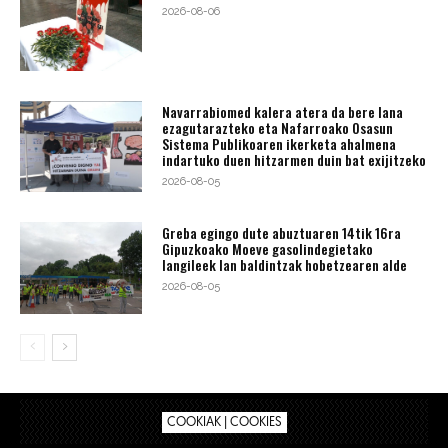
2026-08-06
Navarrabiomed kalera atera da bere lana
ezagutarazteko eta Nafarroako Osasun
Sistema Publikoaren ikerketa ahalmena
indartuko duen hitzarmen duin bat exijitzeko
2026-08-05
Greba egingo dute abuztuaren 14tik 16ra
Gipuzkoako Moeve gasolindegietako
langileek lan baldintzak hobetzearen alde
2026-08-05
COOKIAK | COOKIES