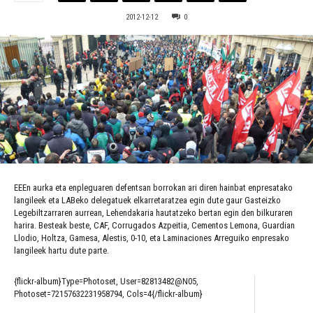
2012-12-12
0
EEEn aurka eta enpleguaren defentsan borrokan ari diren hainbat enpresatako
langileek eta LABeko delegatuek elkarretaratzea egin dute gaur Gasteizko
Legebiltzarraren aurrean, Lehendakaria hautatzeko bertan egin den bilkuraren
harira. Besteak beste, CAF, Corrugados Azpeitia, Cementos Lemona, Guardian
Llodio, Holtza, Gamesa, Alestis, 0-10, eta Laminaciones Arreguiko enpresako
langileek hartu dute parte.
{flickr-album}Type=Photoset, User=82813482@N05,
Photoset=72157632231958794, Cols=4{/flickr-album}