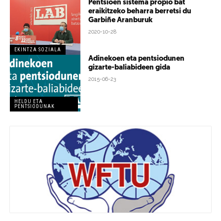
Pentsioen sistema propio bat
eraikitzeko beharra berretsi du
Garbiñe Aranburuk
2020-10-28
EKINTZA SOZIALA
Adinekoen eta pentsiodunen
gizarte-baliabideen gida
2015-06-23
HELDU ETA
PENTSIODUNAK