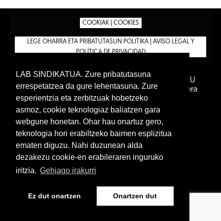
COOKIAK | COOKIES
LEGE OHARRA ETA PRIBATUTASUN POLITIKA | AVISO LEGAL Y
POLÍTICA DE PRIVACIDAD
LAB SINDIKATUA. Zure pribatutasuna
IPAR HEGOA FUNDAZIOA
BIZILAN.EUS
AFILIATU
errespetatzea da gure lehentasuna. Zure
DENDA
BARNE GUNEA 🔑
Euskara
Gaztelera
esperientzia eta zerbitzuak hobetzeko
asmoz, cookie teknologiaz baliatzen gara
webgune honetan. Ohar hau onartuz gero,
teknologia hori erabiltzeko baimen esplizitua
ematen diguzu. Nahi duzunean alda
dezakezu cookie-en erabileraren inguruko
iritzia.
Gehiago irakurri
www.lab.eus
Ez dut onartzen
Onartzen dut
Euskara
Gaztelera