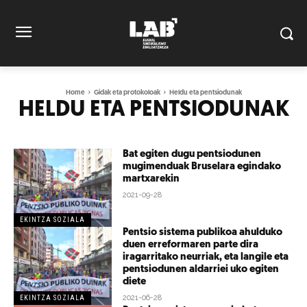
Home
Gidak eta protokoloak
Heldu eta pentsiodunak
HELDU ETA PENTSIODUNAK
Bat egiten dugu pentsiodunen
mugimenduak Bruselara egindako
martxarekin
2021-09-28
EKINTZA SOZIALA
Pentsio sistema publikoa ahulduko
duen erreformaren parte dira
iragarritako neurriak, eta langile eta
pentsiodunen aldarriei uko egiten
diete
2021-06-28
EKINTZA SOZIALA