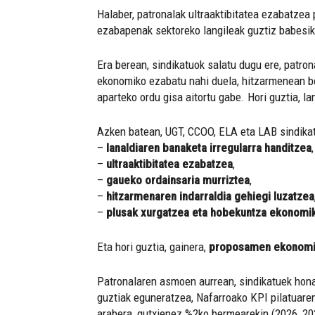
Halaber, patronalak ultraaktibitatea ezabatzea
ezabapenak sektoreko langileak guztiz babesik 
Era berean, sindikatuok salatu dugu ere, patro
ekonomiko ezabatu nahi duela, hitzarmenean ber
aparteko ordu gisa aitortu gabe. Hori guztia, 
Azken batean, UGT, CCOO, ELA eta LAB sindikat
–
lanaldiaren banaketa irregularra handitzea
,
–
ultraaktibitatea ezabatzea
,
–
gaueko ordainsaria murriztea
,
–
hitzarmenaren indarraldia gehiegi luzatzea
–
plusak xurgatzea eta hobekuntza ekonomi
Eta hori guztia, gainera,
proposamen ekonomik
Patronalaren asmoen aurrean, sindikatuek hona
guztiak eguneratzea, Nafarroako KPI pilatuaren
arabera, gutxienez %2ko bermearekin (2026, 20