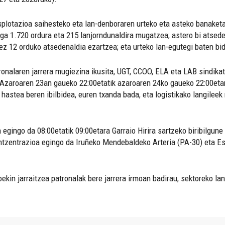
plotazioa saihesteko eta lan-denboraren urteko eta asteko banaketa
ga 1.720 ordura eta 215 lanjorndunaldira mugatzea; astero bi atsede
ez 12 orduko atsedenaldia ezartzea; eta urteko lan-egutegi baten bi
nalaren jarrera mugiezina ikusita, UGT, CCOO, ELA eta LAB sindikatu
. Azaroaren 23an gaueko 22:00etatik azaroaren 24ko gaueko 22:00eta
hastea beren ibilbidea, euren txanda bada, eta logistikako langilee
egingo da 08:00etatik 09:00etara Garraio Hirira sartzeko biribilgun
ntzentrazioa egingo da Iruñeko Mendebaldeko Arteria (PA-30) eta Es
ekin jarraitzea patronalak bere jarrera irmoan badirau, sektoreko la