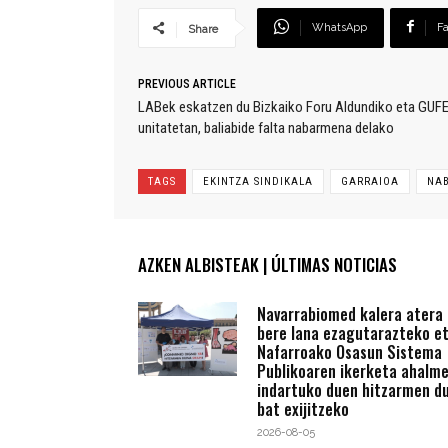
WhatsApp
F
Share
PREVIOUS ARTICLE
LABek eskatzen du Bizkaiko Foru Aldundiko eta GUFE-k
unitatetan, baliabide falta nabarmena delako
TAGS
EKINTZA SINDIKALA
GARRAIOA
NA
AZKEN ALBISTEAK | ÚLTIMAS NOTICIAS
Navarrabiomed kalera atera
bere lana ezagutarazteko e
Nafarroako Osasun Sistema
Publikoaren ikerketa ahalm
indartuko duen hitzarmen du
bat exijitzeko
2026-08-05