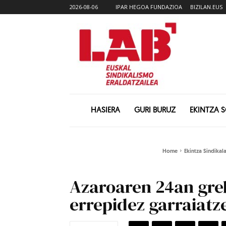
2026-08-06
IPAR HEGOA FUNDAZIOA
BIZILAN.EUS
HASIERA
GURI BURUZ
EKINTZA 
Home
Ekintza Sindikal
Azaroaren 24an gre
errepidez garraiatz