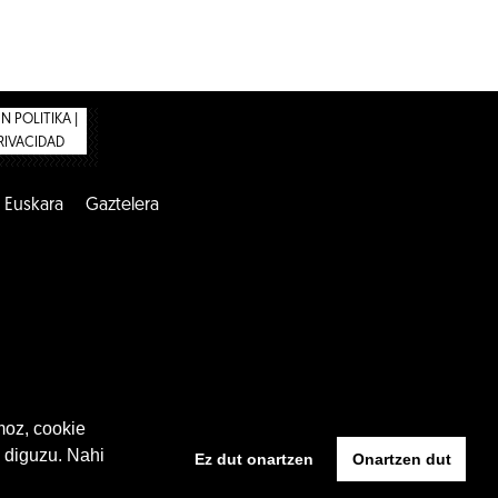
 POLITIKA |
PRIVACIDAD
Euskara
Gaztelera
moz, cookie
 diguzu. Nahi
Ez dut onartzen
Onartzen dut