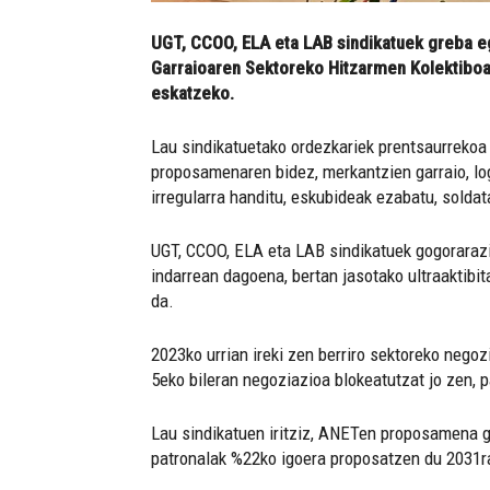
UGT, CCOO, ELA eta LAB sindikatuek greba e
Garraioaren Sektoreko Hitzarmen Kolektiboar
eskatzeko.
Lau sindikatuetako ordezkariek prentsaurrekoa
proposamenaren bidez, merkantzien garraio, log
irregularra handitu, eskubideak ezabatu, soldat
UGT, CCOO, ELA eta LAB sindikatuek gogorarazi 
indarrean dagoena, bertan jasotako ultraaktibita
da.
2023ko urrian ireki zen berriro sektoreko nego
5eko bileran negoziazioa blokeatutzat jo zen, 
Lau sindikatuen iritziz, ANETen proposamena gu
patronalak %22ko igoera proposatzen du 2031ra 