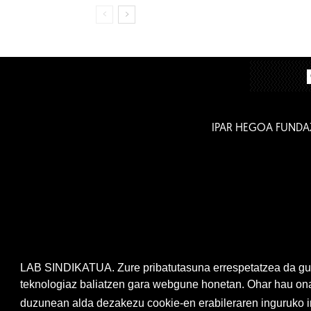
IPAR HEGOA FUNDA
LAB SINDIKATUA. Zure pribatutasuna errespetatzea da gur
teknologiaz baliatzen gara webgune honetan. Ohar hau onar
duzunean alda dezakezu cookie-en erabileraren inguruko ir