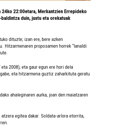
n 24ko 22:00etara, Merkantzien Errepideko
aldintza duin, justu eta orekatuak
ko dituzte; izan ere, bere azken
itu. Hitzarmenaren proposamen horrek “lanaldi
dute.
eta 2008), eta gaur egun ere hori dela
tu gabe, eta hitzarmena guztiz zaharkituta geratu
indako ahaleginaren aurka, joan den maiatzaren
tzera egitea dakar. Soldata-arlora etorrita,
rren.