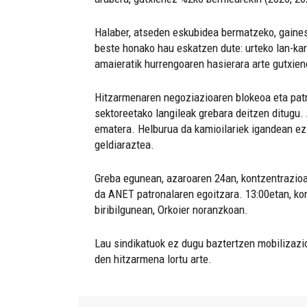
Halaber, atseden eskubidea bermatzeko, gaines
beste honako hau eskatzen dute: urteko lan-kar
amaieratik hurrengoaren hasierara arte gutxien
Hitzarmenaren negoziazioaren blokeoa eta patro
sektoreetako langileak grebara deitzen ditugu
ematera. Helburua da kamioilariek igandean ez 
geldiaraztea.
Greba egunean, azaroaren 24an, kontzentrazioa 
da ANET patronalaren egoitzara. 13:00etan, ko
biribilgunean, Orkoier noranzkoan.
Lau sindikatuok ez dugu baztertzen mobilizazio
den hitzarmena lortu arte.