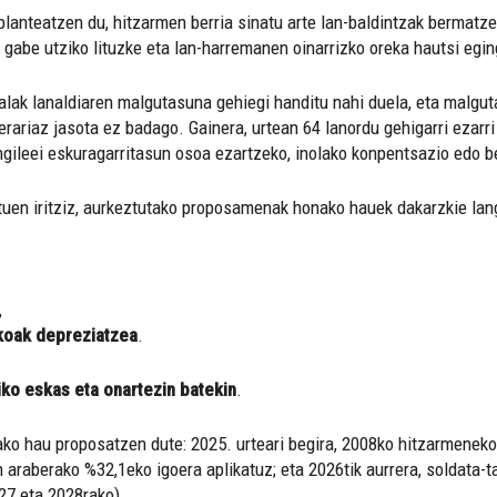
 planteatzen du, hitzarmen berria sinatu arte lan-baldintzak bermat
gabe utziko lituzke eta lan-harremanen oinarrizko oreka hautsi egin
nalak lanaldiaren malgutasuna gehiegi handitu nahi duela, eta malgut
ariaz jasota ez badago. Gainera, urtean 64 lanordu gehigarri ezarri
langileei eskuragarritasun osoa ezartzeko, inolako konpentsazio edo 
uen iritziz, aurkeztutako proposamenak honako hauek dakarzkie lang
,
koak depreziatzea
.
o eskas eta onartezin batekin
.
ko hau proposatzen dute: 2025. urteari begira, 2008ko hitzarmeneko
 araberako %32,1eko igoera aplikatuz; eta 2026tik aurrera, soldata-t
27 eta 2028rako).