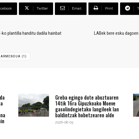
acebook
Twitter
Email
Print
o plantilla handitu dadila hainbat
LABek bere esku dagoen g
BARMENDUA (1)
 da
Greba egingo dute abuztuaren
ta
14tik 16ra Gipuzkoako Moeve
gasolindegietako langileek lan
ena
baldintzak hobetzearen alde
in
2026-08-05