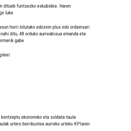
zen ditueb funtsezko eskubidea. Haren
go luke.
asun horri lotutako edozein plus edo ordainsari
 nahi ditu, 48 orduko aurreabisua emanda eta
bermerik gabe.
ileei:
 kontzeptu ekonomiko eta soldata-taula
aulak urtero berrikustea aurreko urteko KPIaren