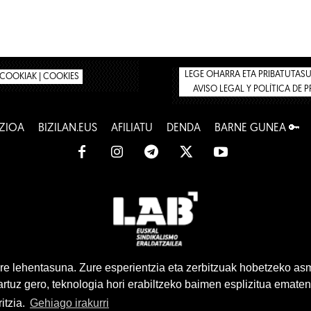
LEGE OHARRA ETA PRIBATUTASUN
COOKIAK | COOKIES
AVISO LEGAL Y POLÍTICA DE 
ZIOA
BIZILAN.EUS
AFILIATU
DENDA
BARNE GUNEA 🔑
www.lab.eus
e lehentasuna. Zure esperientzia eta zerbitzuak hobetzeko as
tuz gero, teknologia hori erabiltzeko baimen esplizitua ematen
Euskara
Gaztelera
itzia.
Gehiago irakurri