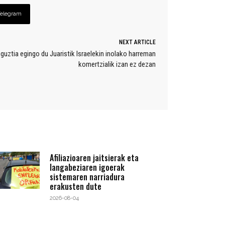
Telegram
NEXT ARTICLE
uztia egingo du Juaristik Israelekin inolako harreman
komertzialik izan ez dezan
Afiliazioaren jaitsierak eta
langabeziaren igoerak
sistemaren narriadura
erakusten dute
2026-08-04