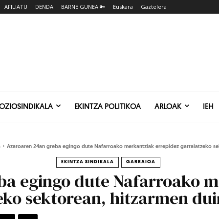
AFILIATU
DENDA
BARNE GUNEA 🔑
Euskara
Gaztelera
SOZIOSINDIKALA
EKINTZA POLITIKOA
ARLOAK
IEH
a
Azaroaren 24an greba egingo dute Nafarroako merkantziak errepidez garraiatzeko sek
EKINTZA SINDIKALA
GARRAIOA
ba egingo dute Nafarroako m
eko sektorean, hitzarmen dui