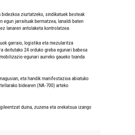
 bidezkoa ziurtatzeko, sindikatuek besteak
n egun jarraituak bermatzea; lanaldi baten
dez lanaren antolaketa kontrolatzea.
ok garraio, logistika eta mezularitza
ra deitutako 24 orduko greba egunari babesa
k mobilizazio-egunari aurreko gaueko txanda
e nagusian, eta handik manifestazioa abiatuko
tellarako bidearen (NA-700) arteko
ngileentzat duina, zuzena eta orekatsua izango