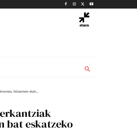
torean, hitzarmen duin...
erkantziak
n bat eskatzeko