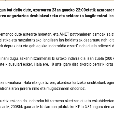
gun bat deitu dute, azaroaren 23an gaueko 22:00etatik azaroare
en negoziazioa desblokeatzeko eta sektoreko langileentzat lan-b
 emango dute astearte honetan, eta ANET patronalaren asmoak salatu
istika eta mezularitzako langileen lan-baldintzak desarautu nahi d
ak depreziatu eta gehiegizko indarraldia ezarri” nahi duela adierazi 
nahi dugu, azken hitzarmenak bi urteko indarraldia izan zuela (2007 
te-klausulari esker. Hala ere, 18 urte igaro dira akordio berririk lor
ziazio-mahaia. Hala eta guztiz ere, akordioa lortzeko sindikatuek eg
patronalaren jarrera irmo eta mugiezinaren ondorioz.
ztiz eskasa da, indarreko hitzarmena okertzen du eta eskubideetan a
arte, 2008tik gaur arte Nafarroan pilatutako KPIa %31 inguru den a