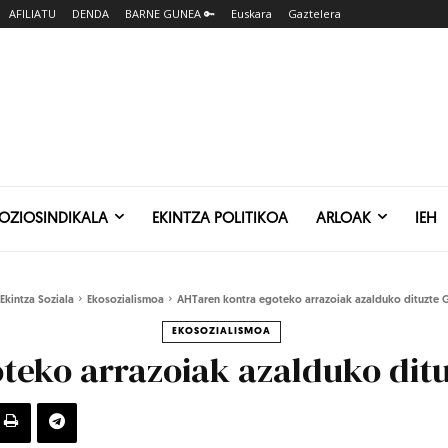
AFILIATU
DENDA
BARNE GUNEA 🔑
Euskara
Gaztelera
SOZIOSINDIKALA
EKINTZA POLITIKOA
ARLOAK
IEH
Ekintza Soziala
Ekosozialismoa
AHTaren kontra egoteko arrazoiak azalduko dituzte 
EKOSOZIALISMOA
teko arrazoiak azalduko ditu