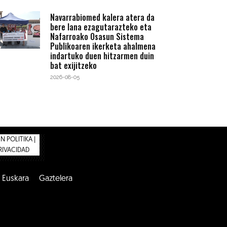
Navarrabiomed kalera atera da
bere lana ezagutarazteko eta
Nafarroako Osasun Sistema
Publikoaren ikerketa ahalmena
indartuko duen hitzarmen duin
bat exijitzeko
2026-08-05
 POLITIKA |
PRIVACIDAD
Euskara
Gaztelera