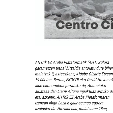
AHTrik EZ Araba Plataformatik "AHT: Zulora
garamatzan trena" hitzaldia antolatu dute bihar
maiatzak 8, asteazkena, Aldabe Gizarte Etxean
19:00etan. Bertan, EKOPOLeko David Hoyos-e
alde ekonomikoa jorratuko du, Aramaioko
alkatesa den Lierni Altuna inpaktuaz arituko da
eta, azkenik, AHTrik EZ Araba Plataformaren
izenean Iñigo Leza-k gaur egungo egoera
azalduko du. Hitzaldi hau, maiatzaren 18an,