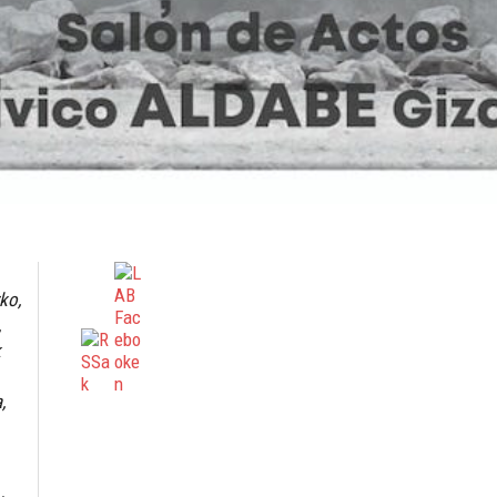
ko,
,
k
,