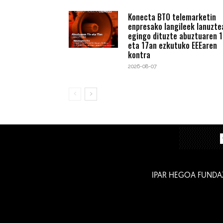
Konecta BTO telemarketin
enpresako langileek lanuzte
egingo dituzte abuztuaren 1
eta 17an ezkutuko EEEaren
kontra
2026-08-07
IPAR HEGOA FUNDA