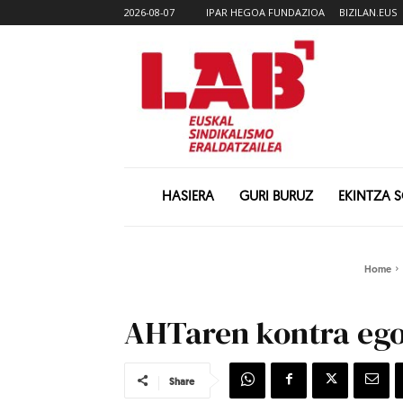
2026-08-07
IPAR HEGOA FUNDAZIOA
BIZILAN.EUS
HASIERA
GURI BURUZ
EKINTZA 
Home
AHTaren kontra ego
Share