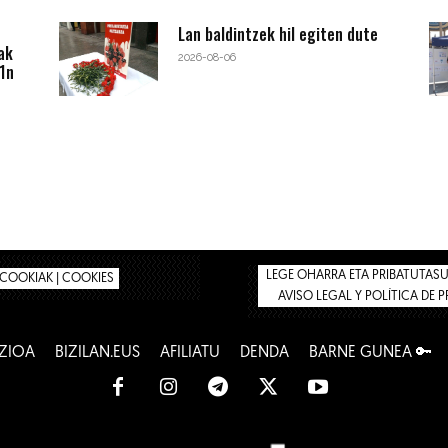
Lan baldintzek hil egiten dute
ak
2026-08-06
1n
LEGE OHARRA ETA PRIBATUTASUN
COOKIAK | COOKIES
AVISO LEGAL Y POLÍTICA DE 
ZIOA
BIZILAN.EUS
AFILIATU
DENDA
BARNE GUNEA 🔑