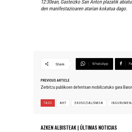
12:30ean, Gasteizko San Anton plazatik abiat
den manifestazioaren atarian kokatua dago.
WhatsApp
F
Share
PREVIOUS ARTICLE
Zerbitzu publikoen defentsan mobilizatuko gara Bai
TAGS
AHT
EKOSOZIALISMOA
INGURUMEN
AZKEN ALBISTEAK | ÚLTIMAS NOTICIAS