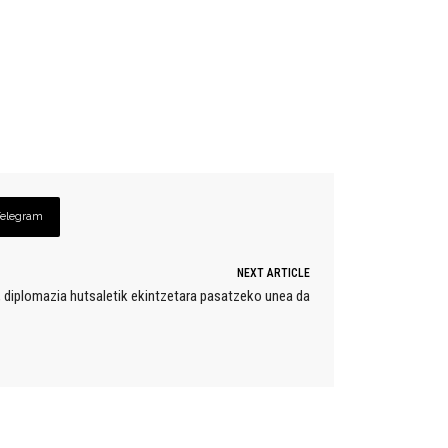
Telegram
NEXT ARTICLE
, diplomazia hutsaletik ekintzetara pasatzeko unea da