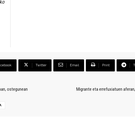
uko
acebook
Twitter
Email
Print
onan, ostegunean
Migrante eta errefuxiatuen aferan
A