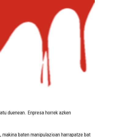
apatu duenean. Enpresa horrek azken
re, makina baten manipulazioan harrapatze bat