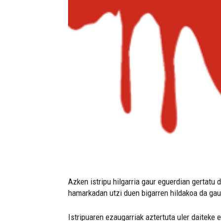
Azken istripu hilgarria gaur eguerdian gertatu
hamarkadan utzi duen bigarren hildakoa da gau
Istripuaren ezaugarriak aztertuta uler daiteke