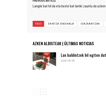
PREVIOUS ARTICLE
Langile bat hil da eta beste bat larriki zauritu da azk
TAGS
EKINTZA SINDIKALA
IDAZKARITZAK
AZKEN ALBISTEAK | ÚLTIMAS NOTICIAS
Lan baldintzek hil egiten du
2026-08-06