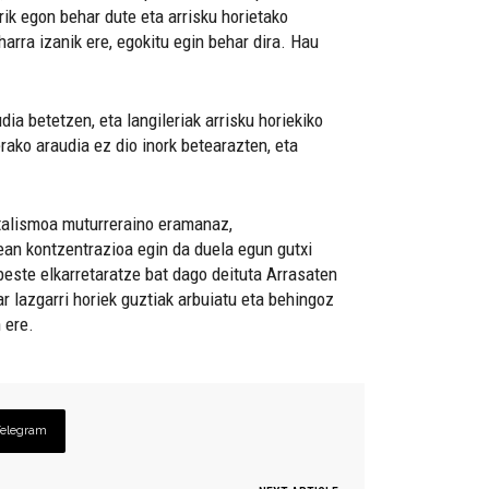
rik egon behar dute eta arrisku horietako
arra izanik ere, egokitu egin behar dira. Hau
dia betetzen, eta langileriak arrisku horiekiko
rako araudia ez dio inork betearazten, eta
pitalismoa muturreraino eramanaz,
ñean kontzentrazioa egin da duela egun gutxi
beste elkarretaratze bat dago deituta Arrasaten
ar lazgarri horiek guztiak arbuiatu eta behingoz
 ere.
Telegram