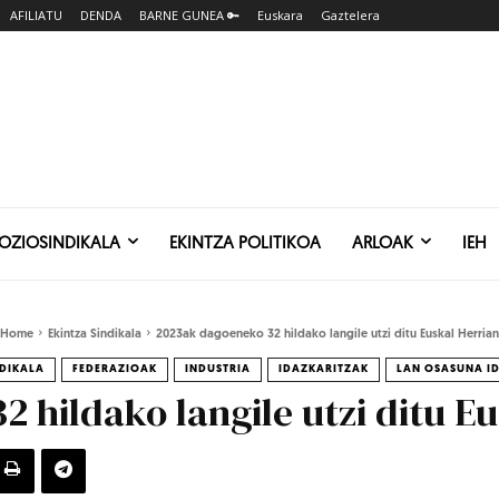
AFILIATU
DENDA
BARNE GUNEA 🔑
Euskara
Gaztelera
SOZIOSINDIKALA
EKINTZA POLITIKOA
ARLOAK
IEH
Home
Ekintza Sindikala
2023ak dagoeneko 32 hildako langile utzi ditu Euskal Herrian
NDIKALA
FEDERAZIOAK
INDUSTRIA
IDAZKARITZAK
LAN OSASUNA I
 hildako langile utzi ditu E