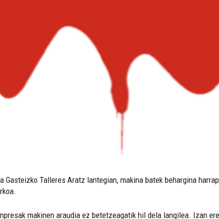
 da Gasteizko Talleres Aratz lantegian, makina batek behargina harr
rkoa.
 enpresak makinen araudia ez betetzeagatik hil dela langilea. Izan e