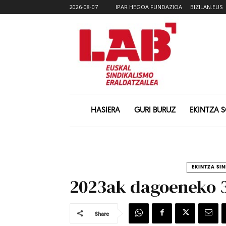
2026-08-07
IPAR HEGOA FUNDAZIOA
BIZILAN.EUS
HASIERA
GURI BURUZ
EKINTZA 
EKINTZA SI
2023ak dagoeneko 32
Share