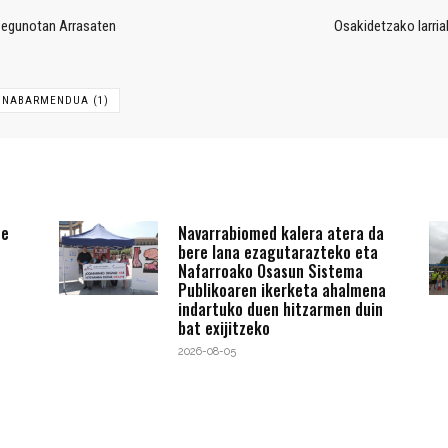
en egunotan Arrasaten
Osakidetzako larria
NABARMENDUA (1)
te
Navarrabiomed kalera atera da
bere lana ezagutarazteko eta
Nafarroako Osasun Sistema
Publikoaren ikerketa ahalmena
indartuko duen hitzarmen duin
bat exijitzeko
2026-08-05