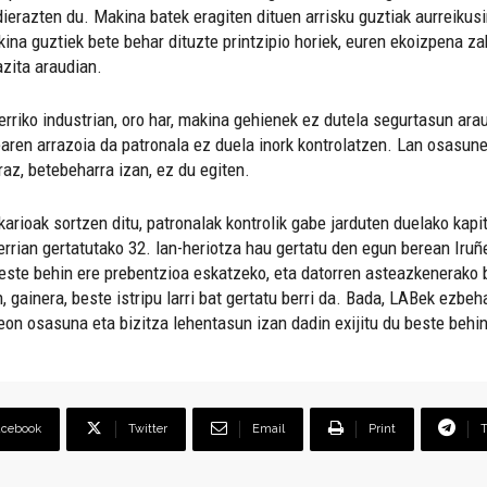
ierazten du. Makina batek eragiten dituen arrisku guztiak aurreikusi
ina guztiek bete behar dituzte printzipio horiek, euren ekoizpena zah
azita araudian.
erriko industrian, oro har, makina gehienek ez dutela segurtasun arau
aren arrazoia da patronala ez duela inork kontrolatzen. Lan osasune
az, betebeharra izan, ez du egiten.
ekarioak sortzen ditu, patronalak kontrolik gabe jarduten duelako ka
errian gertatutako 32. lan-heriotza hau gertatu den egun berean Iru
beste behin ere prebentzioa eskatzeko, eta datorren asteazkenerako 
, gainera, beste istripu larri bat gertatu berri da. Bada, LABek ezbeh
eon osasuna eta bizitza lehentasun izan dadin exijitu du beste behin
acebook
Twitter
Email
Print