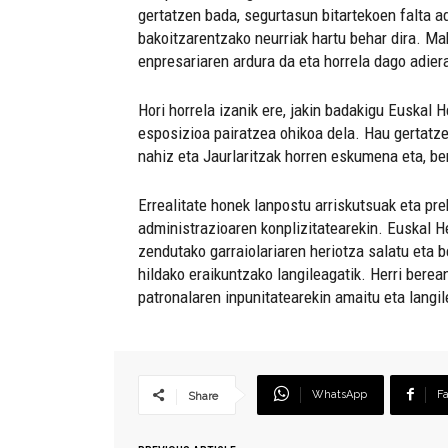
gertatzen bada, segurtasun bitartekoen falta ad
bakoitzarentzako neurriak hartu behar dira. Mak
enpresariaren ardura da eta horrela dago adier
Hori horrela izanik ere, jakin badakigu Euskal H
esposizioa pairatzea ohikoa dela. Hau gertatze
nahiz eta Jaurlaritzak horren eskumena eta, ber
Errealitate honek lanpostu arriskutsuak eta pr
administrazioaren konplizitatearekin. Euskal H
zendutako garraiolariaren heriotza salatu eta 
hildako eraikuntzako langileagatik. Herri berean
patronalaren inpunitatearekin amaitu eta langil
WhatsApp
F
Share