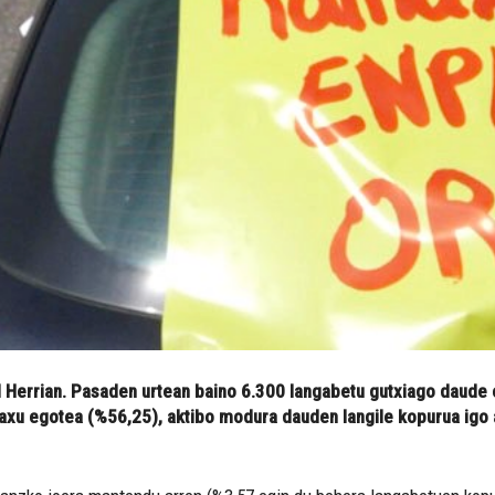
l Herrian. Pasaden urtean baino 6.300 langabetu gutxiago daude 
o baxu egotea (%56,25), aktibo modura dauden langile kopurua igo