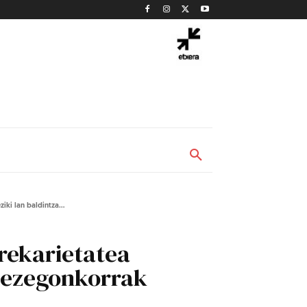
iki lan baldintza...
prekarietatea
a ezegonkorrak