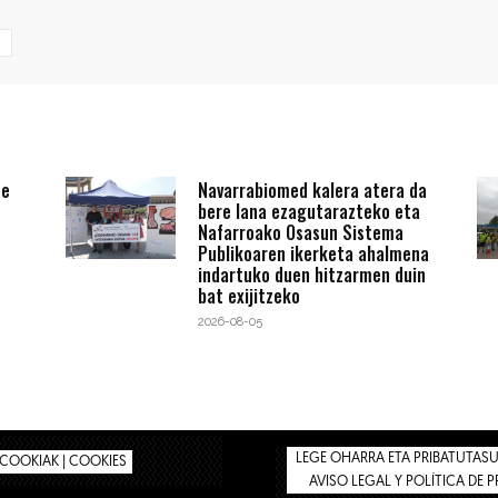
te
Navarrabiomed kalera atera da
bere lana ezagutarazteko eta
Nafarroako Osasun Sistema
Publikoaren ikerketa ahalmena
indartuko duen hitzarmen duin
bat exijitzeko
2026-08-05
LEGE OHARRA ETA PRIBATUTASUN
COOKIAK | COOKIES
AVISO LEGAL Y POLÍTICA DE 