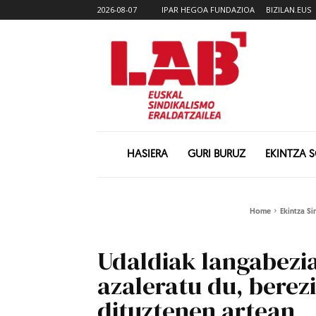
2026-08-07
IPAR HEGOA FUNDAZIOA
BIZILAN.EUS
HASIERA
GURI BURUZ
EKINTZA 
Home
Ekintza Si
Udaldiak langabezia
azaleratu du, berez
dituztenen artean