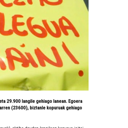
eta 29.900 langile gehiago lanean. Egoera
 arren (23600), biztanle kopuruak gehiago