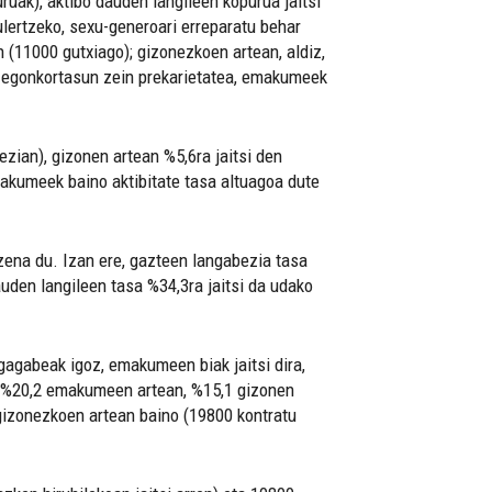
uak), aktibo dauden langileen kopurua jaitsi
lertzeko, sexu-generoari erreparatu behar
(11000 gutxiago); gizonezkoen artean, aldiz,
 ezegonkortasun zein prekarietatea, emakumeek
an), gizonen artean %5,6ra jaitsi den
akumeek baino aktibitate tasa altuagoa dute
zena du. Izan ere, gazteen langabezia tasa
auden langileen tasa %34,3ra jaitsi da udako
agabeak igoz, emakumeen biak jaitsi dira,
(%20,2 emakumeen artean, %15,1 gizonen
 gizonezkoen artean baino (19800 kontratu