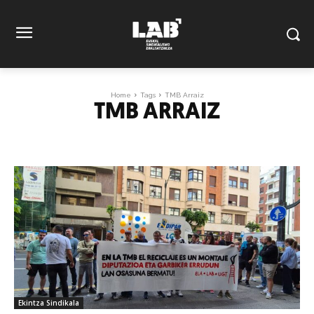
Home
Tags
TMB Arraiz
TMB ARRAIZ
Ekintza Sindikala