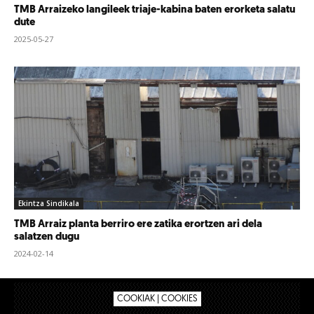
TMB Arraizeko langileek triaje-kabina baten erorketa salatu
dute
2025-05-27
Ekintza Sindikala
TMB Arraiz planta berriro ere zatika erortzen ari dela
salatzen dugu
2024-02-14
COOKIAK | COOKIES