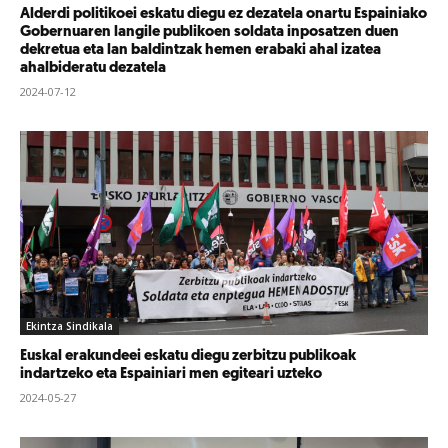
Alderdi politikoei eskatu diegu ez dezatela onartu Espainiako
Gobernuaren langile publikoen soldata inposatzen duen
dekretua eta lan baldintzak hemen erabaki ahal izatea
ahalbideratu dezatela
2024-07-12
Ekintza Sindikala
Euskal erakundeei eskatu diegu zerbitzu publikoak
indartzeko eta Espainiari men egiteari uzteko
2024-05-27