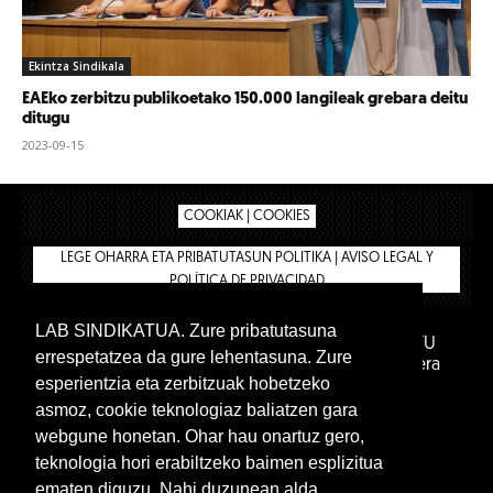
Ekintza Sindikala
EAEko zerbitzu publikoetako 150.000 langileak grebara deitu
ditugu
2023-09-15
COOKIAK | COOKIES
LEGE OHARRA ETA PRIBATUTASUN POLITIKA | AVISO LEGAL Y
POLÍTICA DE PRIVACIDAD
LAB SINDIKATUA. Zure pribatutasuna
IPAR HEGOA FUNDAZIOA
BIZILAN.EUS
AFILIATU
errespetatzea da gure lehentasuna. Zure
DENDA
BARNE GUNEA 🔑
Euskara
Gaztelera
esperientzia eta zerbitzuak hobetzeko
asmoz, cookie teknologiaz baliatzen gara
webgune honetan. Ohar hau onartuz gero,
teknologia hori erabiltzeko baimen esplizitua
ematen diguzu. Nahi duzunean alda