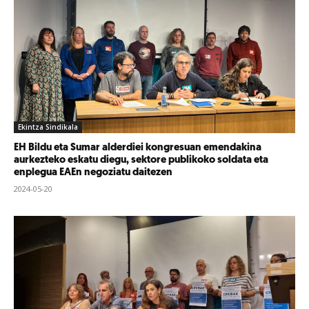
Ekintza Sindikala
EH Bildu eta Sumar alderdiei kongresuan emendakina
aurkezteko eskatu diegu, sektore publikoko soldata eta
enplegua EAEn negoziatu daitezen
2024-05-20