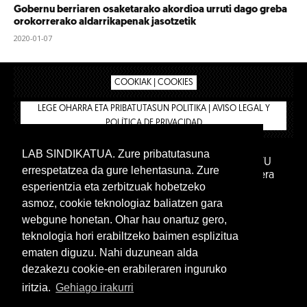
Gobernu berriaren osaketarako akordioa urruti dago greba
orokorrerako aldarrikapenak jasotzetik
2020-01-07
COOKIAK | COOKIES
LEGE OHARRA ETA PRIBATUTASUN POLITIKA | AVISO LEGAL Y
POLÍTICA DE PRIVACIDAD
LAB SINDIKATUA. Zure pribatutasuna
IPAR HEGOA FUNDAZIOA
BIZILAN.EUS
AFILIATU
errespetatzea da gure lehentasuna. Zure
DENDA
BARNE GUNEA 🔑
Euskara
Gaztelera
esperientzia eta zerbitzuak hobetzeko
asmoz, cookie teknologiaz baliatzen gara
webgune honetan. Ohar hau onartuz gero,
teknologia hori erabiltzeko baimen esplizitua
ematen diguzu. Nahi duzunean alda
dezakezu cookie-en erabileraren inguruko
iritzia.
Gehiago irakurri