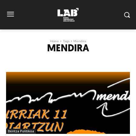
Home
Tags
Mendira
MENDIRA
Ekintza Politikoa