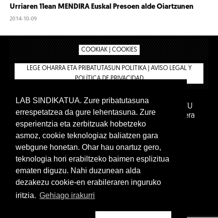
Urriaren 11ean MENDIRA Euskal Presoen alde Oiartzunen
2014-10-09
COOKIAK | COOKIES
LEGE OHARRA ETA PRIBATUTASUN POLITIKA | AVISO LEGAL Y
POLÍTICA DE PRIVACIDAD
LAB SINDIKATUA. Zure pribatutasuna
IPAR HEGOA FUNDAZIOA
BIZILAN.EUS
AFILIATU
errespetatzea da gure lehentasuna. Zure
DENDA
BARNE GUNEA 🔑
Euskara
Gaztelera
esperientzia eta zerbitzuak hobetzeko
asmoz, cookie teknologiaz baliatzen gara
webgune honetan. Ohar hau onartuz gero,
teknologia hori erabiltzeko baimen esplizitua
ematen diguzu. Nahi duzunean alda
dezakezu cookie-en erabileraren inguruko
iritzia.
Gehiago irakurri
www.lab.eus