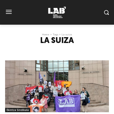
Home
Tags
La suiza
LA SUIZA
Ekintza Sindikala