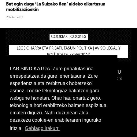
Bat egin dugu ‘La Suizako 6en’ aldeko elkartasun
mobilizazioekin
2024-07-03
COOKIAK | COOKIES
LEGE OHARRA ETA PRIBATUTASUN POLITIKA | AVISO LEGAL Y
POLÍTICA DE PRIVACIDAD
LAB SINDIKATUA. Zure pribatutasuna
IPAR HEGOA FUNDAZIOA
BIZILAN.EUS
AFILIATU
errespetatzea da gure lehentasuna. Zure
DENDA
BARNE GUNEA 🔑
Euskara
Gaztelera
esperientzia eta zerbitzuak hobetzeko
asmoz, cookie teknologiaz baliatzen gara
webgune honetan. Ohar hau onartuz gero,
teknologia hori erabiltzeko baimen esplizitua
ematen diguzu. Nahi duzunean alda
dezakezu cookie-en erabileraren inguruko
iritzia.
Gehiago irakurri