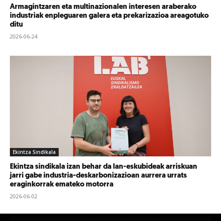
Armagintzaren eta multinazionalen interesen araberako
industriak enpleguaren galera eta prekarizazioa areagotuko
ditu
2026-06-24
Ekintza Sindikala
Ekintza sindikala izan behar da lan-eskubideak arriskuan
jarri gabe industria-deskarbonizazioan aurrera urrats
eraginkorrak emateko motorra
2026-06-02