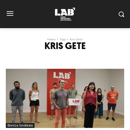
Home
Tags
Kris Gete
KRIS GETE
Ekintza Sindikala