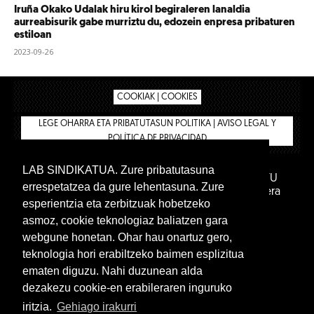
Iruña Okako Udalak hiru kirol begiraleren lanaldia
aurreabisurik gabe murriztu du, edozein enpresa pribaturen
estiloan
2023-09-26
COOKIAK | COOKIES
LEGE OHARRA ETA PRIBATUTASUN POLITIKA | AVISO LEGAL Y
POLÍTICA DE PRIVACIDAD
LAB SINDIKATUA. Zure pribatutasuna
IPAR HEGOA FUNDAZIOA
BIZILAN.EUS
AFILIATU
errespetatzea da gure lehentasuna. Zure
DENDA
BARNE GUNEA 🔑
Euskara
Gaztelera
esperientzia eta zerbitzuak hobetzeko
asmoz, cookie teknologiaz baliatzen gara
webgune honetan. Ohar hau onartuz gero,
teknologia hori erabiltzeko baimen esplizitua
ematen diguzu. Nahi duzunean alda
dezakezu cookie-en erabileraren inguruko
iritzia.
Gehiago irakurri