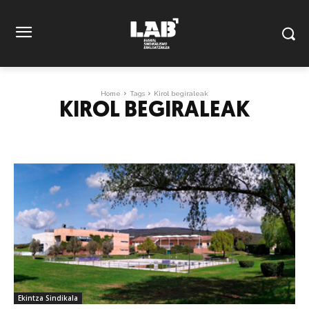
Home
Tags
Kirol begiraleak
KIROL BEGIRALEAK
Ekintza Sindikala