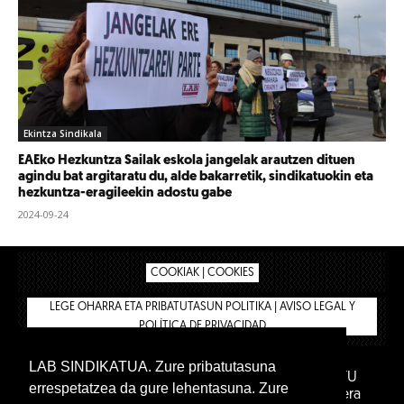
Ekintza Sindikala
EAEko Hezkuntza Sailak eskola jangelak arautzen dituen
agindu bat argitaratu du, alde bakarretik, sindikatuokin eta
hezkuntza-eragileekin adostu gabe
2024-09-24
COOKIAK | COOKIES
LEGE OHARRA ETA PRIBATUTASUN POLITIKA | AVISO LEGAL Y
POLÍTICA DE PRIVACIDAD
LAB SINDIKATUA. Zure pribatutasuna
IPAR HEGOA FUNDAZIOA
BIZILAN.EUS
AFILIATU
errespetatzea da gure lehentasuna. Zure
DENDA
BARNE GUNEA 🔑
Euskara
Gaztelera