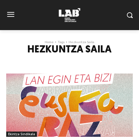
Home
Tags
Hezkuntza Saila
HEZKUNTZA SAILA
Ekintza Sindikala