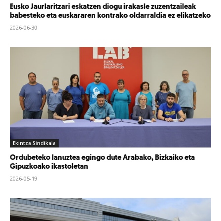
Eusko Jaurlaritzari eskatzen diogu irakasle zuzentzaileak
babesteko eta euskararen kontrako oldarraldia ez elikatzeko
2026-06-30
Ekintza Sindikala
Ordubeteko lanuztea egingo dute Arabako, Bizkaiko eta
Gipuzkoako ikastoletan
2026-05-19