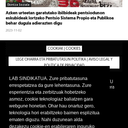
Ekintza Soziala
Azken urteetan garatutako ibilbideak pentsiodunon
eskubideak lortzeko Pentsio Sistema Propio eta Publikoa
behar dugula adierazten digu
2023-11-02
COOKIAK | COOKIES
LEGE OHARRA ETA PRIBATUTASUN POLITIKA | AVISO LEGAL Y
POLÍTICA DE PRIVACIDAD
LAB SINDIKATUA. Zure pribatutasuna
IPAR HEGOA FUNDAZIOA
BIZILAN.EUS
AFILIATU
errespetatzea da gure lehentasuna. Zure
DENDA
BARNE GUNEA 🔑
Euskara
Gaztelera
esperientzia eta zerbitzuak hobetzeko
asmoz, cookie teknologiaz baliatzen gara
webgune honetan. Ohar hau onartuz gero,
teknologia hori erabiltzeko baimen esplizitua
ematen diguzu. Nahi duzunean alda
dezakezu cookie-en erabileraren inguruko