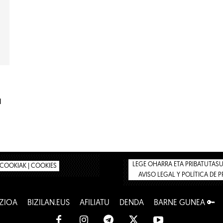
u
LEGE OHARRA ETA PRIBATUTASUN
COOKIAK | COOKIES
AVISO LEGAL Y POLÍTICA DE 
ZIOA
BIZILAN.EUS
AFILIATU
DENDA
BARNE GUNEA 🔑