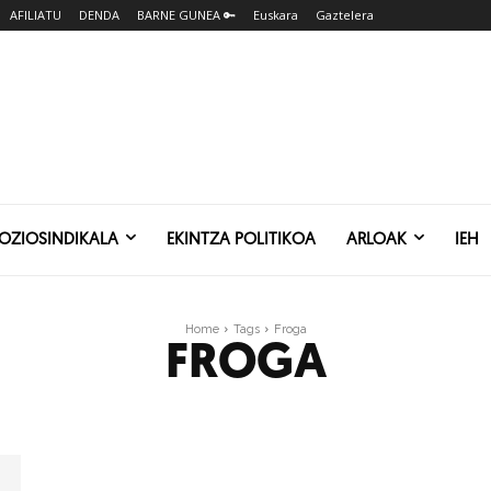
AFILIATU
DENDA
BARNE GUNEA 🔑
Euskara
Gaztelera
SOZIOSINDIKALA
EKINTZA POLITIKOA
ARLOAK
IEH
Home
Tags
Froga
FROGA