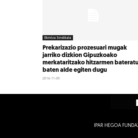
Ekintza Sindikala
Prekarizazio prozesuari mugak
jarriko dizkion Gipuzkoako
merkataritzako hitzarmen baterat
baten alde egiten dugu
2016-11-09
IPAR HEGOA FUNDA