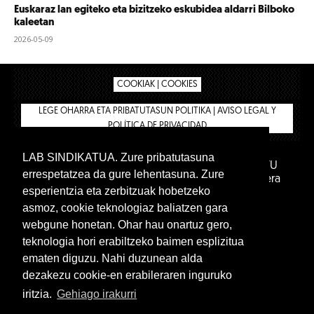
Euskaraz lan egiteko eta bizitzeko eskubidea aldarri Bilboko
kaleetan
2026-05-09
COOKIAK | COOKIES
LEGE OHARRA ETA PRIBATUTASUN POLITIKA | AVISO LEGAL Y
POLÍTICA DE PRIVACIDAD
LAB SINDIKATUA. Zure pribatutasuna
IPAR HEGOA FUNDAZIOA
BIZILAN.EUS
AFILIATU
errespetatzea da gure lehentasuna. Zure
DENDA
BARNE GUNEA 🔑
Euskara
Gaztelera
esperientzia eta zerbitzuak hobetzeko
asmoz, cookie teknologiaz baliatzen gara
webgune honetan. Ohar hau onartuz gero,
teknologia hori erabiltzeko baimen esplizitua
ematen diguzu. Nahi duzunean alda
dezakezu cookie-en erabileraren inguruko
iritzia.
Gehiago irakurri