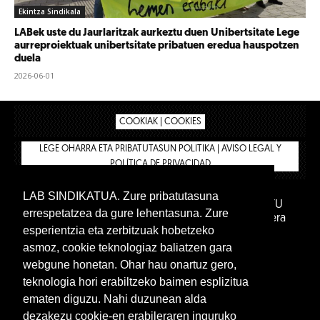
Ekintza Sindikala
LABek uste du Jaurlaritzak aurkeztu duen Unibertsitate Lege
aurreproiektuak unibertsitate pribatuen eredua hauspotzen
duela
2026-06-01
COOKIAK | COOKIES
LEGE OHARRA ETA PRIBATUTASUN POLITIKA | AVISO LEGAL Y
POLÍTICA DE PRIVACIDAD
LAB SINDIKATUA. Zure pribatutasuna
IPAR HEGOA FUNDAZIOA
BIZILAN.EUS
AFILIATU
errespetatzea da gure lehentasuna. Zure
DENDA
BARNE GUNEA 🔑
Euskara
Gaztelera
esperientzia eta zerbitzuak hobetzeko
asmoz, cookie teknologiaz baliatzen gara
webgune honetan. Ohar hau onartuz gero,
teknologia hori erabiltzeko baimen esplizitua
ematen diguzu. Nahi duzunean alda
dezakezu cookie-en erabileraren inguruko