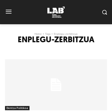
Home
Tags
Enplegu-zerbitzua
ENPLEGU-ZERBITZUA
Ekintza Politikoa