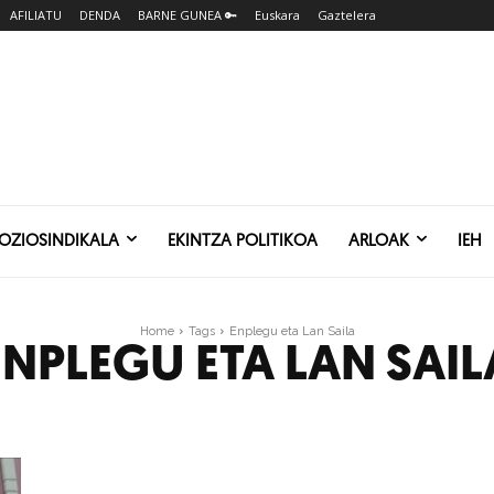
AFILIATU
DENDA
BARNE GUNEA 🔑
Euskara
Gaztelera
SOZIOSINDIKALA
EKINTZA POLITIKOA
ARLOAK
IEH
Home
Tags
Enplegu eta Lan Saila
ENPLEGU ETA LAN SAIL