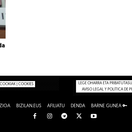
da
LEGE OHARRA ETA PRIBATUTASUN
COOKIAK | COOKIES
AVISO LEGAL Y POLÍTICA DE 
ZIOA
BIZILAN.EUS
AFILIATU
DENDA
BARNE GUNEA 🔑