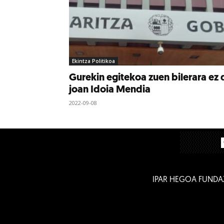
Ekintza Politikoa
Gurekin egitekoa zuen bilerara ez 
joan Idoia Mendia
2022-09-08
IPAR HEGOA FUNDA