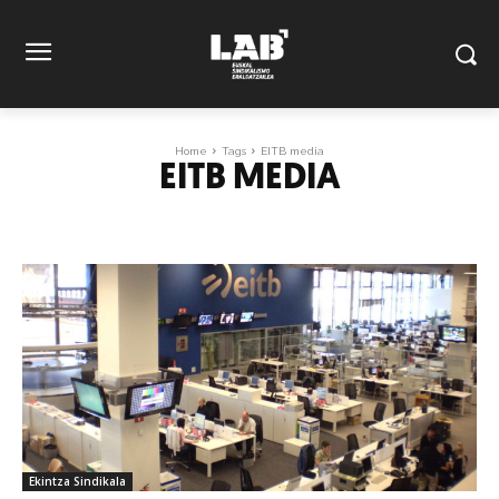
Home
Tags
EITB media
EITB MEDIA
Ekintza Sindikala