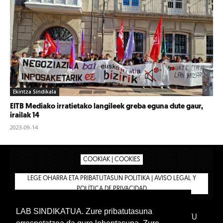
Ekintza Sindikala
EITB Mediako irratietako langileek greba eguna dute gaur,
irailak 14
2023-09-14
COOKIAK | COOKIES
LEGE OHARRA ETA PRIBATUTASUN POLITIKA | AVISO LEGAL Y
POLÍTICA DE PRIVACIDAD
LAB SINDIKATUA. Zure pribatutasuna
IPAR HEGOA FUNDAZIOA
BIZILAN.EUS
AFILIATU