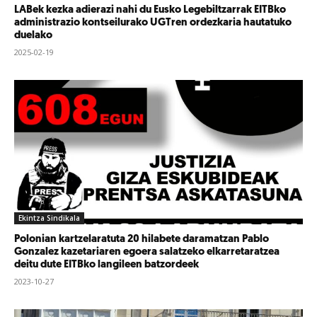
LABek kezka adierazi nahi du Eusko Legebiltzarrak EITBko
administrazio kontseilurako UGTren ordezkaria hautatuko
duelako
2025-02-19
Ekintza Sindikala
Polonian kartzelaratuta 20 hilabete daramatzan Pablo
Gonzalez kazetariaren egoera salatzeko elkarretaratzea
deitu dute EITBko langileen batzordeek
2023-10-27