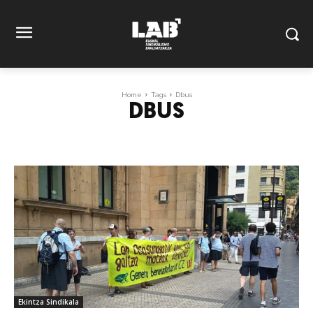
Home
Tags
Dbus
DBUS
Ekintza Sindikala