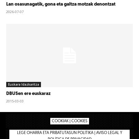
Lan osasunagatik, gona eta galtza motzak denontzat
2026-07-07
Euskara Idazkaritza
DBUSen ere euskaraz
2015-03-03
COOKIAK | COOKIES
LEGE OHARRA ETA PRIBATUTASUN POLITIKA | AVISO LEGAL Y