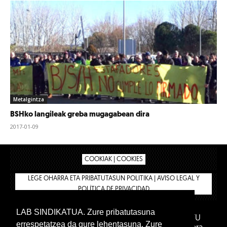
Metalgintza
BSHko langileak greba mugagabean dira
2017-01-09
COOKIAK | COOKIES
LEGE OHARRA ETA PRIBATUTASUN POLITIKA | AVISO LEGAL Y
POLÍTICA DE PRIVACIDAD
LAB SINDIKATUA. Zure pribatutasuna
IPAR HEGOA FUNDAZIOA
BIZILAN.EUS
AFILIATU
errespetatzea da gure lehentasuna. Zure