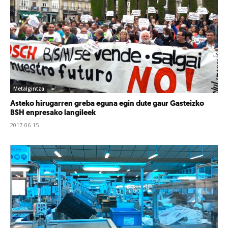
Metalgintza
Asteko hirugarren greba eguna egin dute gaur Gasteizko
BSH enpresako langileek
2017-06-15