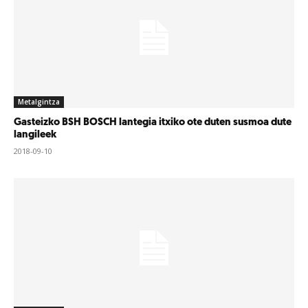
Metalgintza
Gasteizko BSH BOSCH lantegia itxiko ote duten susmoa dute
langileek
2018-09-10