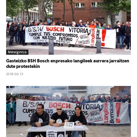
Metalgintza
Gasteizko BSH Bosch enpresako langileek aurrera jarraitzen
dute protestekin
2018-06-13