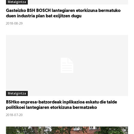
Metalgintza
Gasteizko BSH BOSCH lantegiaren etorkizuna bermatuko
duen industria plan bat exijitzen dugu
2018-08-29
Metalgintza
BSHko enpresa-batzordeak inplikazioa eskatu die talde
politikoei lantegiaren etorkizuna bermatzeko
2018-07-20