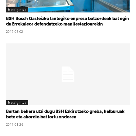
Metalgintza
BSH Bosch Gasteizko lantegiko enpresa batzordeak bat egin
du Errekaleor defendatzeko manifestazioarekin
2017-06-02
Metalgintza
Bertan behera utzi dugu BSH Ezkirotzeko greba, helburuak
bete eta akordio bat lortu ondoren
2017-01-26