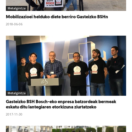
Metalgintza
Mobilizazioei helduko diete berriro Gasteizko BSHn
2018-06-06
Metalgintza
Gasteizko BSH Bosch-eko enpresa batzordeak bermeak
eskatu ditu lantegiaren etorkizuna ziurtatzeko
2017-11-30