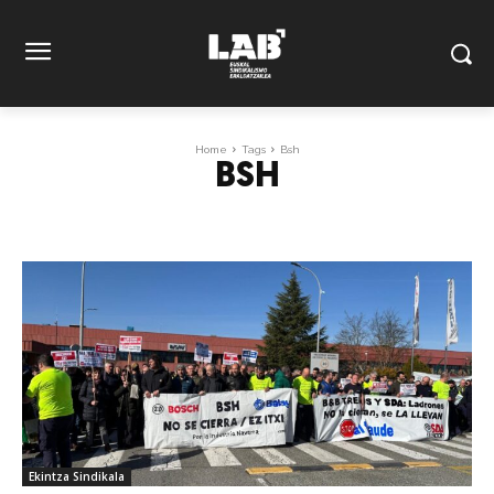
Home
Tags
Bsh
BSH
Ekintza Sindikala