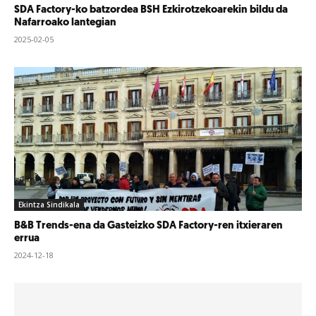
SDA Factory-ko batzordea BSH Ezkirotzekoarekin bildu da
Nafarroako lantegian
2025-02-05
Ekintza Sindikala
B&B Trends-ena da Gasteizko SDA Factory-ren itxieraren
errua
2024-12-18