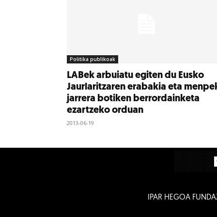
Politika publikoak
LABek arbuiatu egiten du Eusko
Jaurlaritzaren erabakia eta menpe
jarrera botiken berrordainketa
ezartzeko orduan
2013-06-19
IPAR HEGOA FUNDA