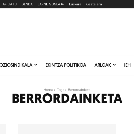
AFILIATU
DENDA
BARNE GUNEA 🔑
Euskara
Gaztelera
SOZIOSINDIKALA
EKINTZA POLITIKOA
ARLOAK
IEH
Home
Tags
Berrordainketa
BERRORDAINKETA