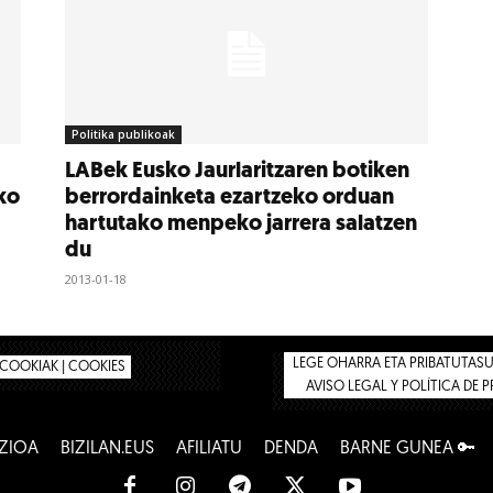
Politika publikoak
LABek Eusko Jaurlaritzaren botiken
ko
berrordainketa ezartzeko orduan
hartutako menpeko jarrera salatzen
du
2013-01-18
LEGE OHARRA ETA PRIBATUTASUN
COOKIAK | COOKIES
AVISO LEGAL Y POLÍTICA DE 
ZIOA
BIZILAN.EUS
AFILIATU
DENDA
BARNE GUNEA 🔑