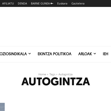
AFILIATU
DENDA
BARNE GUNEA 🔑
Euskara
Gaztelera
SOZIOSINDIKALA
EKINTZA POLITIKOA
ARLOAK
IEH
Home
Tags
Autogintza
AUTOGINTZA