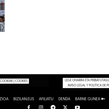
LEGE OHARRA ETA PRIBATUTASUN
COOKIAK | COOKIES
AVISO LEGAL Y POLÍTICA DE 
ZIOA
BIZILAN.EUS
AFILIATU
DENDA
BARNE GUNEA 🔑