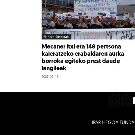
Ekintza Sindikala
Mecaner itxi eta 148 pertsona
kaleratzeko erabakiaren aurka
borroka egiteko prest daude
langileak
2023-09-15
IPAR HEGOA FUNDA